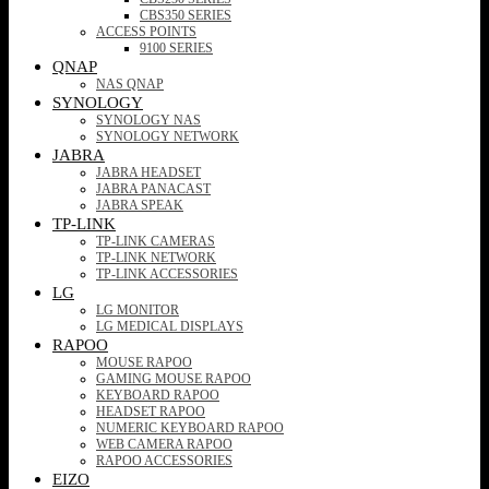
CBS350 SERIES
ACCESS POINTS
9100 SERIES
QNAP
NAS QNAP
SYNOLOGY
SYNOLOGY NAS
SYNOLOGY NETWORK
JABRA
JABRA HEADSET
JABRA PANACAST
JABRA SPEAK
TP-LINK
TP-LINK CAMERAS
TP-LINK NETWORK
TP-LINK ACCESSORIES
LG
LG MONITOR
LG MEDICAL DISPLAYS
RAPOO
MOUSE RAPOO
GAMING MOUSE RAPOO
KEYBOARD RAPOO
HEADSET RAPOO
NUMERIC KEYBOARD RAPOO
WEB CAMERA RAPOO
RAPOO ACCESSORIES
EIZO