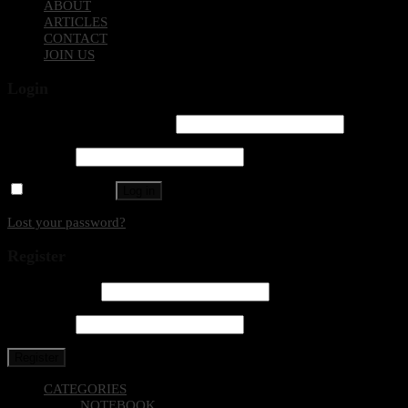
ABOUT
ARTICLES
CONTACT
JOIN US
Login
Username or email address
*
Password
*
Remember me
Log in
Lost your password?
Register
Email address
*
Password
*
Register
CATEGORIES
NOTEBOOK