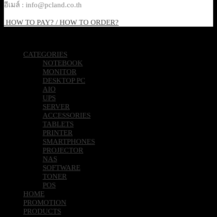
อีเมล์ : info@pcland.co.th
HOW TO PAY? / HOW TO ORDER?
Copyright 2026 © Pcland Technologies All Rights Reserved
CATEGORIES
NOTEBOOK
MONITOR
DESKTOP PC
AIO
UPS
SERVER
ACCESSORIES
TABLETS
PRINTER
SMARTPHONES
PROJECTOR
NAS
SOFTWARE
TONER
POS
HOME
PROMOTION
PRODUCTS