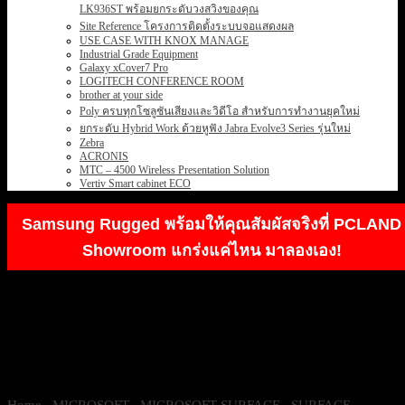
LK936ST พร้อมยกระดับวงสวิงของคุณ
Site Reference โครงการติดตั้งระบบจอแสดงผล
USE CASE WITH KNOX MANAGE
Industrial Grade Equipment
Galaxy xCover7 Pro
LOGITECH CONFERENCE ROOM
brother at your side
Poly ครบทุกโซลูชันเสียงและวิดีโอ สำหรับการทำงานยุคใหม่
ยกระดับ Hybrid Work ด้วยหูฟัง Jabra Evolve3 Series รุ่นใหม่
Zebra
ACRONIS
MTC – 4500 Wireless Presentation Solution
Vertiv Smart cabinet ECO
Samsung Rugged พร้อมให้คุณสัมผัสจริงที่ PCLAND
Showroom แกร่งแค่ไหน มาลองเอง!
Home
/
MICROSOFT
/
MICROSOFT SURFACE
/
SURFACE