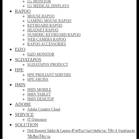
LG MONITOR
LG MEDICAL DISPLAYS
RAPOO
MOUSE RAPOO
GAMING MOUSE RAPOO
KEYBOARD RAPOO
HEADSET RAPOO
NUMERIC KEYBOARD RAPOO
WEB CAMERA RAPOO
RAPOO ACCESSORIES
EIZO
EIZO MONITOR
SGDATAPOS
SGDATAPOS PRODUCT
HPE
HPE PROLIANT SERVERS
HPE ARUBA
IMIN
IMIN MOBILE
IMIN TABLET
IMIN DESKTOP
ADOBE
Adobe Creative Cloud
SERVICE
IT Outsource
SOLUTION
Dell Rugged Tablet & Laptop สำหรับงานภาคสนาม: รู้จัก 4 รุ่นเด่นและ
วิธีเลือกใช้งาน