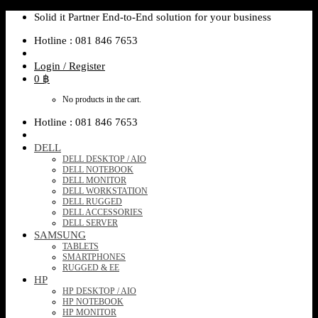
Skip
Solid it Partner End-to-End solution for your business
to
Hotline : 081 846 7653
content
Login / Register
0
฿
No products in the cart.
Hotline : 081 846 7653
DELL
DELL DESKTOP / AIO
DELL NOTEBOOK
DELL MONITOR
DELL WORKSTATION
DELL RUGGED
DELL ACCESSORIES
DELL SERVER
SAMSUNG
TABLETS
SMARTPHONES
RUGGED & EE
HP
HP DESKTOP / AIO
HP NOTEBOOK
HP MONITOR