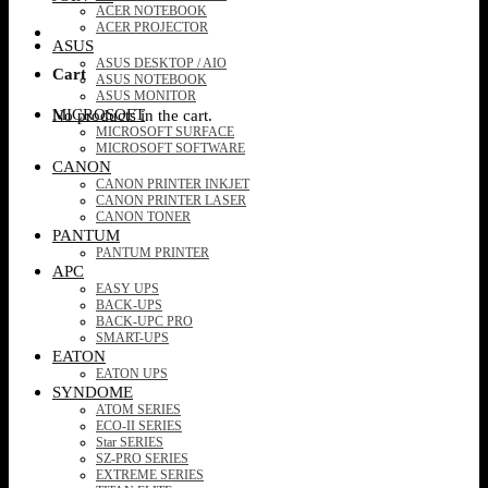
ACER NOTEBOOK
ACER PROJECTOR
ASUS
ASUS DESKTOP / AIO
Cart
ASUS NOTEBOOK
ASUS MONITOR
MICROSOFT
No products in the cart.
MICROSOFT SURFACE
MICROSOFT SOFTWARE
CANON
CANON PRINTER INKJET
CANON PRINTER LASER
CANON TONER
PANTUM
PANTUM PRINTER
APC
EASY UPS
BACK-UPS
BACK-UPC PRO
SMART-UPS
EATON
EATON UPS
SYNDOME
ATOM SERIES
ECO-II SERIES
Star SERIES
SZ-PRO SERIES
EXTREME SERIES