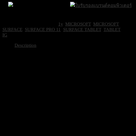
Brand Certifications
ราคาถูกที่สุด
SKU:
ZIL-00035
Categories:
1y
,
MICROSOFT
,
MICROSOFT
SURFACE
,
SURFACE PRO 11
,
SURFACE TABLET
,
TABLET
Tag:
IG
Description
SURFACE Pro11 Tablet / Copilot + P
Processor
Snapdragon® X Plus (10 Core) พร้
Qualcomm® Hexagon™ พร้อมความเร็
NPU
คำสั่งต่อวินาที
GPU
Qualcomm® Adreno™ GPU
Memory
16 GB LPDDR5x RAM
SSD
512GB
X Plus พร้อมจอแสดงผล LCD: PixelS
Display
นิ้ว
2880 × 1920 (267 PPI), Ratio 3:2, 12
Size and Weight
287 x209 x9.3mm / 895g.