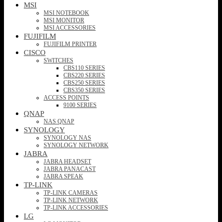
MSI
MSI NOTEBOOK
MSI MONITOR
MSI ACCESSORIES
FUJIFILM
FUJIFILM PRINTER
CISCO
SWITCHES
CBS110 SERIES
CBS220 SERIES
CBS250 SERIES
CBS350 SERIES
ACCESS POINTS
9100 SERIES
QNAP
NAS QNAP
SYNOLOGY
SYNOLOGY NAS
SYNOLOGY NETWORK
JABRA
JABRA HEADSET
JABRA PANACAST
JABRA SPEAK
TP-LINK
TP-LINK CAMERAS
TP-LINK NETWORK
TP-LINK ACCESSORIES
LG