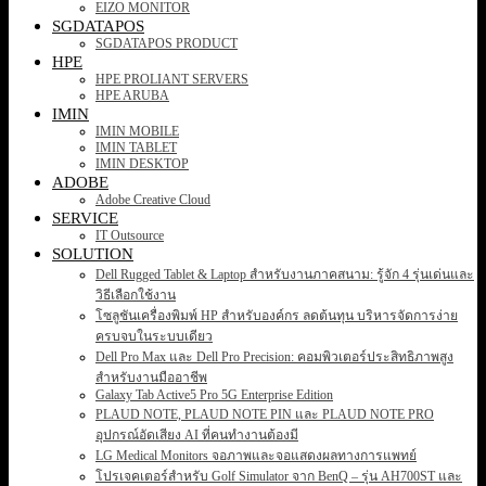
EIZO MONITOR
SGDATAPOS
SGDATAPOS PRODUCT
HPE
HPE PROLIANT SERVERS
HPE ARUBA
IMIN
IMIN MOBILE
IMIN TABLET
IMIN DESKTOP
ADOBE
Adobe Creative Cloud
SERVICE
IT Outsource
SOLUTION
Dell Rugged Tablet & Laptop สำหรับงานภาคสนาม: รู้จัก 4 รุ่นเด่นและ
วิธีเลือกใช้งาน
โซลูชันเครื่องพิมพ์ HP สำหรับองค์กร ลดต้นทุน บริหารจัดการง่าย
ครบจบในระบบเดียว
Dell Pro Max และ Dell Pro Precision: คอมพิวเตอร์ประสิทธิภาพสูง
สำหรับงานมืออาชีพ
Galaxy Tab Active5 Pro 5G Enterprise Edition
PLAUD NOTE, PLAUD NOTE PIN และ PLAUD NOTE PRO
อุปกรณ์อัดเสียง AI ที่คนทำงานต้องมี
LG Medical Monitors จอภาพและจอแสดงผลทางการแพทย์
โปรเจคเตอร์สำหรับ Golf Simulator จาก BenQ – รุ่น AH700ST และ