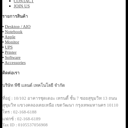
CONTACT
JOIN US
รายการสินค้า
•
Desktop / AIO
•
Notebook
•
Apple
•
Monitor
•
UPS
•
Printer
•
Software
•
Accessories
ติดต่อเรา
บริษัท พีซี แลนด์ เทคโนโลยี จำกัด
ที่อยู่ : 10/102 อาคารชุดเดอะ เทรนดี้ ชั้น 7 ซอยสุขุมวิท 13 ถนน
สุขุมวิท แขวงคลองเตยเหนือ เขตวัฒนา กรุงเทพมหานคร 10110
โทร : 02-168-6188
แฟกซ์ : 02-168-6189
Tax ID : 0105537056908