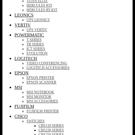
TITAN ELITE
HERCULES IOT
HERCULES RT-IOT
LEONICS
UPS LEONICS
VERTIV
UPS VERTIV
POWERMATIC
T SERIES
TR SERIES
ICT SERIES
EVOLUTION
LOGITECH
VIDEO CONFERENCING
LOGITECH ACCESSORIES
EPSON
EPSON PRINTER
EPSON SCANNER
MSI
MSI NOTEBOOK
MSI MONITOR
MSI ACCESSORIES
FUJIFILM
FUJIFILM PRINTER
CISCO
SWITCHES
CBS110 SERIES
CBS220 SERIES
CBS250 SERIES