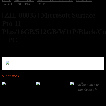
TABLET
/
SURFACE PRO 11
[ZIL-00035] Microsoft Surface
Pro 11
Plus/16GB/512GB/W11P/Black/Co
+ PC
49,200
฿
Excl. VAT 7%
out of stock
ส่งฟรีกรุงเทพและ
ส่งด่วน Sameday
ขอใบเสนอราคา
ปริมณฑล
ภายใน 24 ชั่วโมง