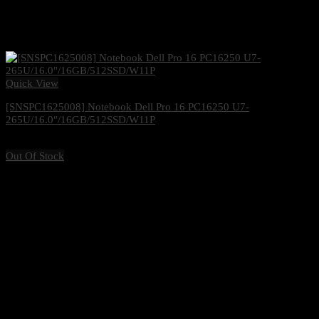
Quick View
[SNSPC1625008] Notebook Dell Pro 16 PC16250 U7-
265U/16.0″/16GB/512SSD/W11P
39,900
฿
Excl. VAT 7%
Out Of Stock