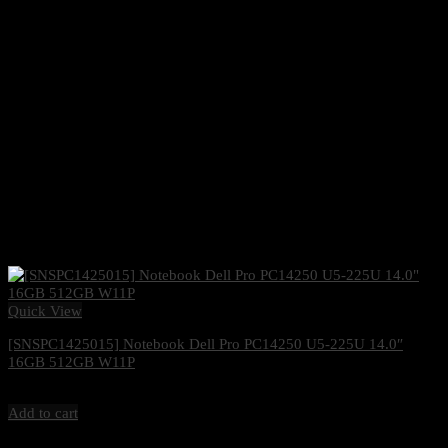
Quick View
[SNSPC1425015] Notebook Dell Pro PC14250 U5-225U 14.0″
16GB 512GB W11P
37,900
฿
Excl. VAT 7%
Add to cart