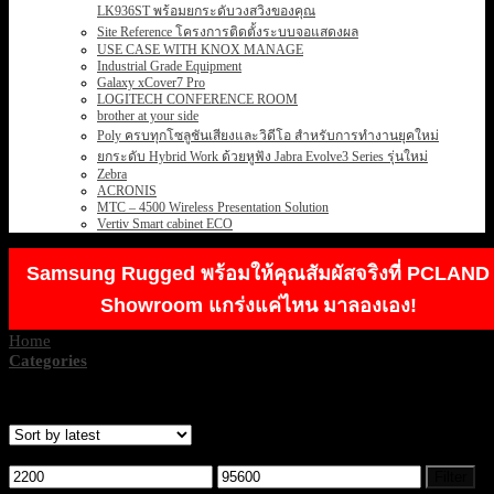
LK936ST พร้อมยกระดับวงสวิงของคุณ
Site Reference โครงการติดตั้งระบบจอแสดงผล
USE CASE WITH KNOX MANAGE
Industrial Grade Equipment
Galaxy xCover7 Pro
LOGITECH CONFERENCE ROOM
brother at your side
Poly ครบทุกโซลูชันเสียงและวิดีโอ สำหรับการทำงานยุคใหม่
ยกระดับ Hybrid Work ด้วยหูฟัง Jabra Evolve3 Series รุ่นใหม่
Zebra
ACRONIS
MTC – 4500 Wireless Presentation Solution
Vertiv Smart cabinet ECO
Samsung Rugged พร้อมให้คุณสัมผัสจริงที่ PCLAND
Showroom แกร่งแค่ไหน มาลองเอง!
Home
/
Products tagged “EK”
Categories
Showing 1–12 of 26 results
Filter by price
Min
Max
Filter
price
price