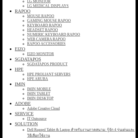
LG MONITOR
LG MEDICAL DISPLAYS
RAPOO
MOUSE RAPOO
GAMING MOUSE RAPOO
KEYBOARD RAPOO
HEADSET RAPOO
NUMERIC KEYBOARD RAPOO
WEB CAMERA RAPOO
RAPOO ACCESSORIES
EIZO
EIZO MONITOR
SGDATAPOS
SGDATAPOS PRODUCT
HPE
HPE PROLIANT SERVERS
HPE ARUBA
IMIN
IMIN MOBILE
IMIN TABLET
IMIN DESKTOP
ADOBE
Adobe Creative Cloud
SERVICE
IT Outsource
SOLUTION
Dell Rugged Tablet & Laptop สำหรับงานภาคสนาม: รู้จัก 4 รุ่นเด่นและ
วิธีเลือกใช้งาน