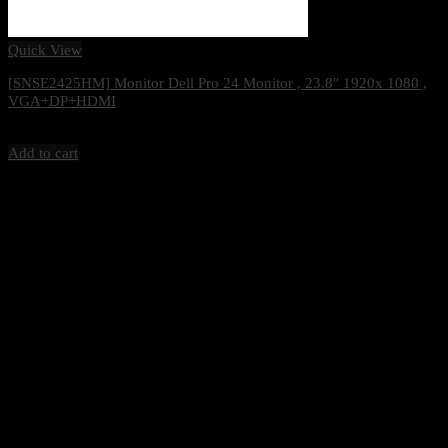
Quick View
[SNSE2425HM] Monitor Dell Pro 24 Monitor , 23.8″ 1920x 1080 ,
VGA+DP+HDMI
3,350
฿
Excl. VAT 7%
Add to cart