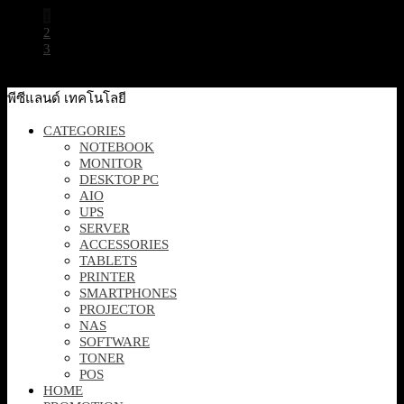
1
2
3
พีซีแลนด์ เทคโนโลยี
CATEGORIES
NOTEBOOK
MONITOR
DESKTOP PC
AIO
UPS
SERVER
ACCESSORIES
TABLETS
PRINTER
SMARTPHONES
PROJECTOR
NAS
SOFTWARE
TONER
POS
HOME