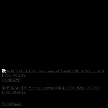
Quick View
[67BCKAC6TH] Monitor Lenovo L24i-4A 23.8 1920×1080 16:9
HDMI VGA 3Y
3,100
฿
Excl. VAT 7%
Out Of Stock