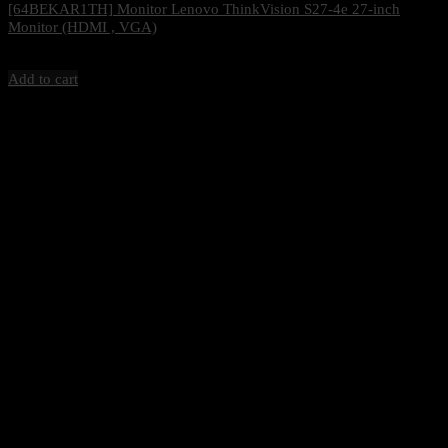
[64BEKAR1TH] Monitor Lenovo ThinkVision S27-4e 27-inch
Monitor (HDMI , VGA)
3,500
฿
Excl. VAT 7%
Add to cart