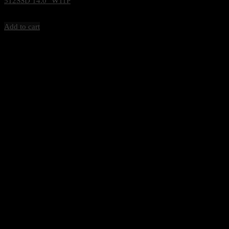
512SSD 14.0″ W11P
57,000
฿
Excl. VAT 7%
Add to cart