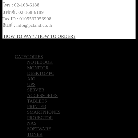
โทร : 02-168-6188
แฟกซ์ : 02-168-6189
Tax ID : 0105537056908
อีเมล์ : info@pcland.co.th
HOW TO PAY? / HOW TO ORDER?
Copyright 2026 © Pcland Technologies All Rights Reserved
CATEGORIES
NOTEBOOK
MONITOR
DESKTOP PC
AIO
UPS
SERVER
ACCESSORIES
TABLETS
PRINTER
SMARTPHONES
PROJECTOR
NAS
SOFTWARE
TONER