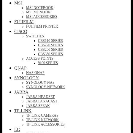
MSI
MSI NOTEBOOK
MSI MONITOR
MSI ACCESSORIES
FUJIFILM
FUJIFILM PRINTER
CISCO
SWITCHES
CBS110 SERIES
CBS220 SERIES
CBS250 SERIES
CBS350 SERIES
ACCESS POINTS
9100 SERIES
QNAP
NAS QNAP
SYNOLOGY
SYNOLOGY NAS
SYNOLOGY NETWORK
JABRA
JABRA HEADSET
JABRA PANACAST
JABRA SPEAK
TP-LINK
TP-LINK CAMERAS
TP-LINK NETWORK
TP-LINK ACCESSORIES
LG