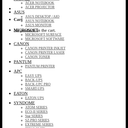
ACER NOTEBOOK
ACER PROJECTOR
ASUS
ASUS DESKTOP / AIO
Cart
ASUS NOTEBOOK
ASUS MONITOR
MICROSOFT
No products in the cart.
MICROSOFT SURFACE
MICROSOFT SOFTWARE
CANON
CANON PRINTER INKJET
CANON PRINTER LASER
CANON TONER
PANTUM
PANTUM PRINTER
APC
EASY UPS
BACK-UPS
BACK-UPC PRO
SMART-UPS
EATON
EATON UPS
SYNDOME
ATOM SERIES
ECO-II SERIES
Star SERIES
SZ-PRO SERIES
EXTREME SERIES