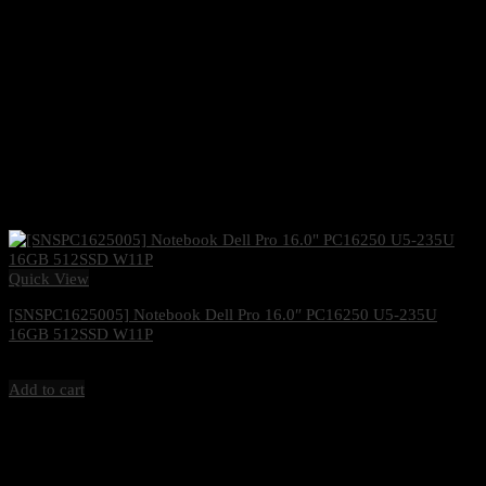
Quick View
[SNSPC1625005] Notebook Dell Pro 16.0″ PC16250 U5-235U
16GB 512SSD W11P
47,500
฿
Excl. VAT 7%
Add to cart