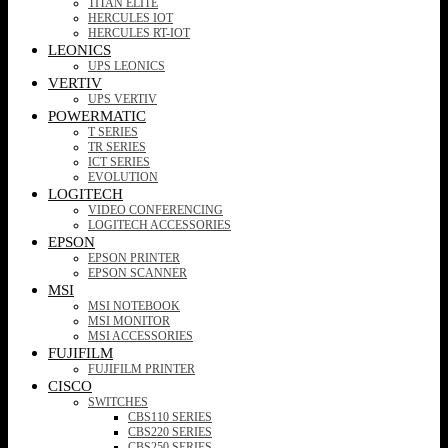
TITAN ELITE
HERCULES IOT
HERCULES RT-IOT
LEONICS
UPS LEONICS
VERTIV
UPS VERTIV
POWERMATIC
T SERIES
TR SERIES
ICT SERIES
EVOLUTION
LOGITECH
VIDEO CONFERENCING
LOGITECH ACCESSORIES
EPSON
EPSON PRINTER
EPSON SCANNER
MSI
MSI NOTEBOOK
MSI MONITOR
MSI ACCESSORIES
FUJIFILM
FUJIFILM PRINTER
CISCO
SWITCHES
CBS110 SERIES
CBS220 SERIES
CBS250 SERIES