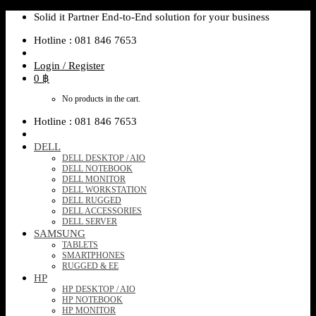
Skip
Solid it Partner End-to-End solution for your business
to
Hotline : 081 846 7653
content
Login / Register
0
฿
No products in the cart.
Hotline : 081 846 7653
DELL
DELL DESKTOP / AIO
DELL NOTEBOOK
DELL MONITOR
DELL WORKSTATION
DELL RUGGED
DELL ACCESSORIES
DELL SERVER
SAMSUNG
TABLETS
SMARTPHONES
RUGGED & EE
HP
HP DESKTOP / AIO
HP NOTEBOOK
HP MONITOR