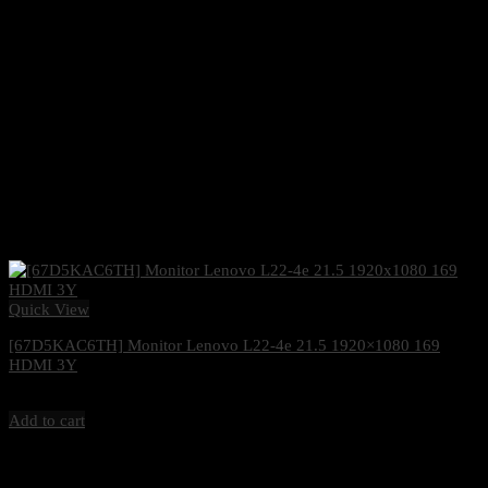
Quick View
[67D5KAC6TH] Monitor Lenovo L22-4e 21.5 1920×1080 169
HDMI 3Y
2,200
฿
Excl. VAT 7%
Add to cart