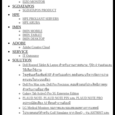
EIZO MONITOR
SGDATAPOS
SGDATAPOS PRODUCT
HPE
HPE PROLIANT SERVERS
HPE ARUBA
IMIN
IMIN MOBILE
IMIN TABLET
IMIN DESKTOP
ADOBE
Adobe Creative Cloud
SERVICE
IT Outsource
SOLUTION
Dell Rugged Tablet & Laptop สำหรับงานภาคสนาม: รู้จัก 4 รุ่นเด่นและ
วิธีเลือกใช้งาน
โซลูชันเครื่องพิมพ์ HP สำหรับองค์กร ลดต้นทุน บริหารจัดการง่าย
ครบจบในระบบเดียว
Dell Pro Max และ Dell Pro Precision: คอมพิวเตอร์ประสิทธิภาพสูง
สำหรับงานมืออาชีพ
Galaxy Tab Active5 Pro 5G Enterprise Edition
PLAUD NOTE, PLAUD NOTE PIN และ PLAUD NOTE PRO
อุปกรณ์อัดเสียง AI ที่คนทำงานต้องมี
LG Medical Monitors จอภาพและจอแสดงผลทางการแพทย์
โปรเจคเตอร์สำหรับ Golf Simulator จาก BenQ – รุ่น AH700ST และ