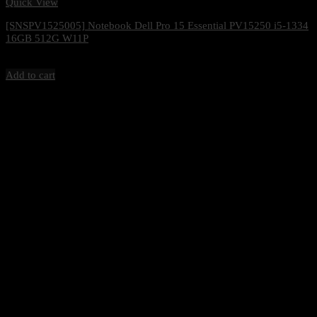
Quick View
[SNSPV1525005] Notebook Dell Pro 15 Essential PV15250 i5-1334
16GB 512G W11P
34,300
฿
Excl. VAT 7%
Add to cart