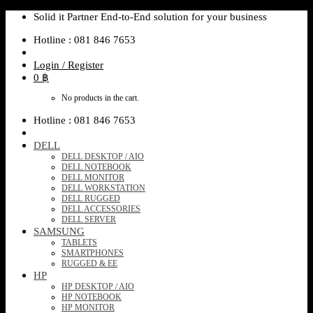
Skip
Solid it Partner End-to-End solution for your business
to
Hotline : 081 846 7653
content
Login / Register
0
฿
No products in the cart.
Hotline : 081 846 7653
DELL
DELL DESKTOP / AIO
DELL NOTEBOOK
DELL MONITOR
DELL WORKSTATION
DELL RUGGED
DELL ACCESSORIES
DELL SERVER
SAMSUNG
TABLETS
SMARTPHONES
RUGGED & EE
HP
HP DESKTOP / AIO
HP NOTEBOOK
HP MONITOR