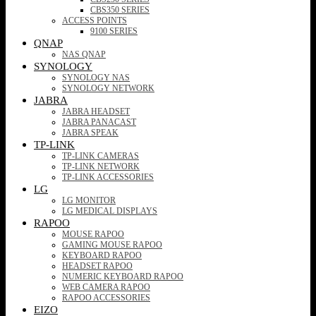
CBS350 SERIES
ACCESS POINTS
9100 SERIES
QNAP
NAS QNAP
SYNOLOGY
SYNOLOGY NAS
SYNOLOGY NETWORK
JABRA
JABRA HEADSET
JABRA PANACAST
JABRA SPEAK
TP-LINK
TP-LINK CAMERAS
TP-LINK NETWORK
TP-LINK ACCESSORIES
LG
LG MONITOR
LG MEDICAL DISPLAYS
RAPOO
MOUSE RAPOO
GAMING MOUSE RAPOO
KEYBOARD RAPOO
HEADSET RAPOO
NUMERIC KEYBOARD RAPOO
WEB CAMERA RAPOO
RAPOO ACCESSORIES
EIZO