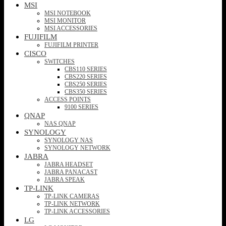
MSI
MSI NOTEBOOK
MSI MONITOR
MSI ACCESSORIES
FUJIFILM
FUJIFILM PRINTER
CISCO
SWITCHES
CBS110 SERIES
CBS220 SERIES
CBS250 SERIES
CBS350 SERIES
ACCESS POINTS
9100 SERIES
QNAP
NAS QNAP
SYNOLOGY
SYNOLOGY NAS
SYNOLOGY NETWORK
JABRA
JABRA HEADSET
JABRA PANACAST
JABRA SPEAK
TP-LINK
TP-LINK CAMERAS
TP-LINK NETWORK
TP-LINK ACCESSORIES
LG