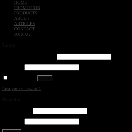
HOME
PROMOTION
PRODUCTS
ABOUT
ARTICLES
CONTACT
JOIN US
Login
Username or email address
*
Password
*
Remember me
Log in
Lost your password?
Register
Email address
*
Password
*