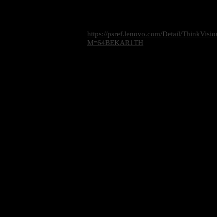
Tiny Support
** Support **
Warranty
3Y On-site (Advance Product Exchange)
https://psref.lenovo.com/Detail/ThinkVis
Data Sheet
M=64BEKAR1TH
Sale