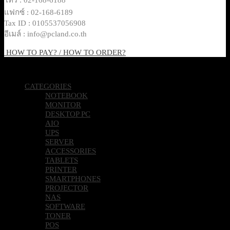
แฟกซ์ : 02-168-6189
Tax ID : 0105537056908
อีเมล์ : info@pcland.co.th
HOW TO PAY? / HOW TO ORDER?
Copyright 2026 © Pcland Technologies All Rights Reserved
CATEGORIES
NOTEBOOK
MONITOR
DESKTOP PC
AIO
UPS
SERVER
ACCESSORIES
TABLETS
PRINTER
SMARTPHONES
PROJECTOR
NAS
SOFTWARE
TONER
POS