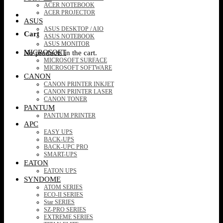
ACER NOTEBOOK
ACER PROJECTOR
ASUS
ASUS DESKTOP / AIO
Cart
ASUS NOTEBOOK
ASUS MONITOR
MICROSOFT
No products in the cart.
MICROSOFT SURFACE
MICROSOFT SOFTWARE
CANON
CANON PRINTER INKJET
CANON PRINTER LASER
CANON TONER
PANTUM
PANTUM PRINTER
APC
EASY UPS
BACK-UPS
BACK-UPC PRO
SMART-UPS
EATON
EATON UPS
SYNDOME
ATOM SERIES
ECO-II SERIES
Star SERIES
SZ-PRO SERIES
EXTREME SERIES