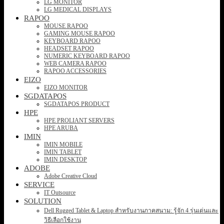
LG MONITOR
LG MEDICAL DISPLAYS
RAPOO
MOUSE RAPOO
GAMING MOUSE RAPOO
KEYBOARD RAPOO
HEADSET RAPOO
NUMERIC KEYBOARD RAPOO
WEB CAMERA RAPOO
RAPOO ACCESSORIES
EIZO
EIZO MONITOR
SGDATAPOS
SGDATAPOS PRODUCT
HPE
HPE PROLIANT SERVERS
HPE ARUBA
IMIN
IMIN MOBILE
IMIN TABLET
IMIN DESKTOP
ADOBE
Adobe Creative Cloud
SERVICE
IT Outsource
SOLUTION
Dell Rugged Tablet & Laptop สำหรับงานภาคสนาม: รู้จัก 4 รุ่นเด่นและ
วิธีเลือกใช้งาน