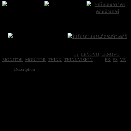
ThinkVision
S27-
4e
27-
ส่งฟรีกรุงเทพและ
ส่งด่วน Sameday
ขอใบเสนอราคา
inch
ปริมณฑล
ภายใน 24 ชั่วโมง
Monitor
(HDMI
,
Brand Certifications
VGA)
ราคาถูกที่สุด
quantity
SKU:
LNV-64BEKAR1TH
Categories:
3y
,
LENOVO
,
LENOVO
MONITOR
,
MONITOR
,
THINK
,
THINKVISION
Tags:
EK
,
SS
,
VE
Description
Brand
Lenovo
27 inch WLED (1920×1080) In-Plane Swi
Display
Anti-glare
Refresh Rate
100Hz
Contrast Ratio
1500:1
Port
1x HDMI® 1.4
1x VGA