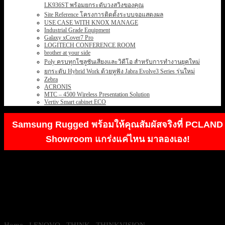
LK936ST พร้อมยกระดับวงสวิงของคุณ
Site Reference โครงการติดตั้งระบบจอแสดงผล
USE CASE WITH KNOX MANAGE
Industrial Grade Equipment
Galaxy xCover7 Pro
LOGITECH CONFERENCE ROOM
brother at your side
Poly ครบทุกโซลูชันเสียงและวิดีโอ สำหรับการทำงานยุคใหม่
ยกระดับ Hybrid Work ด้วยหูฟัง Jabra Evolve3 Series รุ่นใหม่
Zebra
ACRONIS
MTC – 4500 Wireless Presentation Solution
Vertiv Smart cabinet ECO
Samsung Rugged พร้อมให้คุณสัมผัสจริงที่ PCLAND
Showroom แกร่งแค่ไหน มาลองเอง!
Home
/
LENOVO
/
THINK
/
THINKVISION