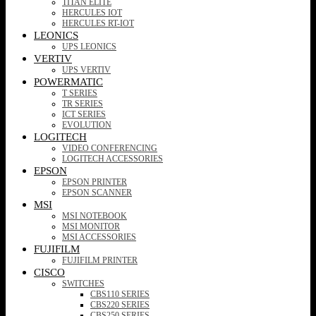
TITAN ELITE
HERCULES IOT
HERCULES RT-IOT
LEONICS
UPS LEONICS
VERTIV
UPS VERTIV
POWERMATIC
T SERIES
TR SERIES
ICT SERIES
EVOLUTION
LOGITECH
VIDEO CONFERENCING
LOGITECH ACCESSORIES
EPSON
EPSON PRINTER
EPSON SCANNER
MSI
MSI NOTEBOOK
MSI MONITOR
MSI ACCESSORIES
FUJIFILM
FUJIFILM PRINTER
CISCO
SWITCHES
CBS110 SERIES
CBS220 SERIES
CBS250 SERIES