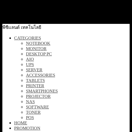
[64CBKAR6TH] Monitor Lenovo ThinkVision S22-4e
21.5 inchs (VGA , HDMI)
2,750
฿
Excl. VAT 7%
Add to cart
พีซีแลนด์ เทคโนโลยี
CATEGORIES
NOTEBOOK
MONITOR
DESKTOP PC
AIO
UPS
SERVER
ACCESSORIES
TABLETS
PRINTER
SMARTPHONES
PROJECTOR
NAS
SOFTWARE
TONER
POS
HOME
PROMOTION