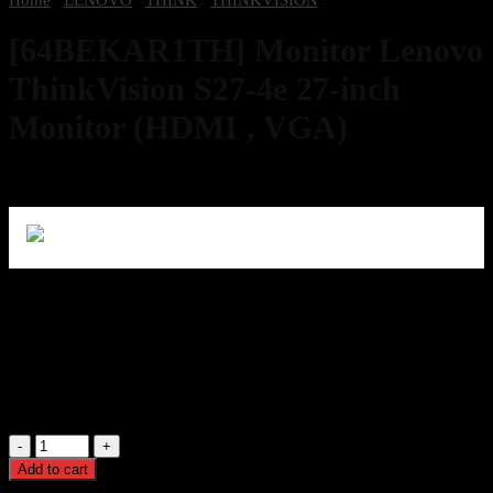
[64BEKAR1TH] Monitor Lenovo
ThinkVision S27-4e 27-inch
Monitor (HDMI , VGA)
3,500
฿
Excl. VAT 7%
398 in stock
[64BEKAR1TH] Monitor Lenovo ThinkVision S27-4e 27-inch
Monitor (HDMI , VGA)
3,500
฿
Excl. VAT 7%
[64BEKAR1TH]
Monitor
Add to cart
Lenovo