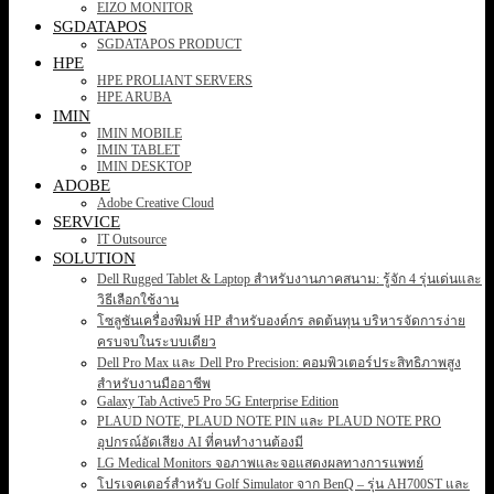
EIZO MONITOR
SGDATAPOS
SGDATAPOS PRODUCT
HPE
HPE PROLIANT SERVERS
HPE ARUBA
IMIN
IMIN MOBILE
IMIN TABLET
IMIN DESKTOP
ADOBE
Adobe Creative Cloud
SERVICE
IT Outsource
SOLUTION
Dell Rugged Tablet & Laptop สำหรับงานภาคสนาม: รู้จัก 4 รุ่นเด่นและ
วิธีเลือกใช้งาน
โซลูชันเครื่องพิมพ์ HP สำหรับองค์กร ลดต้นทุน บริหารจัดการง่าย
ครบจบในระบบเดียว
Dell Pro Max และ Dell Pro Precision: คอมพิวเตอร์ประสิทธิภาพสูง
สำหรับงานมืออาชีพ
Galaxy Tab Active5 Pro 5G Enterprise Edition
PLAUD NOTE, PLAUD NOTE PIN และ PLAUD NOTE PRO
อุปกรณ์อัดเสียง AI ที่คนทำงานต้องมี
LG Medical Monitors จอภาพและจอแสดงผลทางการแพทย์
โปรเจคเตอร์สำหรับ Golf Simulator จาก BenQ – รุ่น AH700ST และ