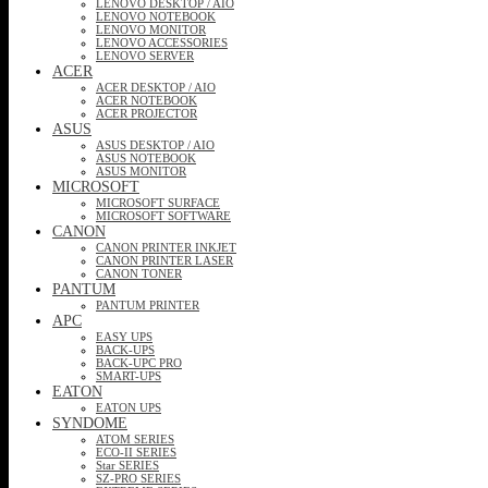
LENOVO DESKTOP / AIO
LENOVO NOTEBOOK
LENOVO MONITOR
LENOVO ACCESSORIES
LENOVO SERVER
ACER
ACER DESKTOP / AIO
ACER NOTEBOOK
ACER PROJECTOR
ASUS
ASUS DESKTOP / AIO
ASUS NOTEBOOK
ASUS MONITOR
MICROSOFT
MICROSOFT SURFACE
MICROSOFT SOFTWARE
CANON
CANON PRINTER INKJET
CANON PRINTER LASER
CANON TONER
PANTUM
PANTUM PRINTER
APC
EASY UPS
BACK-UPS
BACK-UPC PRO
SMART-UPS
EATON
EATON UPS
SYNDOME
ATOM SERIES
ECO-II SERIES
Star SERIES
SZ-PRO SERIES