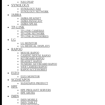
NAS QNAP
SYNOLOGY
SYNOLOGY NAS
SYNOLOGY NETWORK
JABRA
JABRA HEADSET
JABRA PANACAST
JABRA SPEAK
TP-LINK
TP-LINK CAMERAS
TP-LINK NETWORK
TP-LINK ACCESSORIES
LG
LG MONITOR
LG MEDICAL DISPLAYS
RAPOO
MOUSE RAPOO
GAMING MOUSE RAPOO
KEYBOARD RAPOO
HEADSET RAPOO
NUMERIC KEYBOARD RAPOO
WEB CAMERA RAPOO
RAPOO ACCESSORIES
EIZO
EIZO MONITOR
SGDATAPOS
SGDATAPOS PRODUCT
HPE
HPE PROLIANT SERVERS
HPE ARUBA
IMIN
IMIN MOBILE
IMIN TABLET