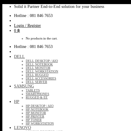
Skip
Solid it Partner End-to-End solution for your business
to
Hotline : 081 846 7653
content
Login / Register
0
฿
No products in the cart.
Hotline : 081 846 7653
DELL
DELL DESKTOP / AIO
DELL NOTEBOOK
DELL MONITOR
DELL WORKSTATION
DELL RUGGED
DELL ACCESSORIES
DELL SERVER
SAMSUNG
TABLETS
SMARTPHONES
RUGGED & EE
HP
HP DESKTOP / AIO
HP NOTEBOOK
HP MONITOR
HP PRINTER
HP TONER
HP WORKSTATION
LENOVO