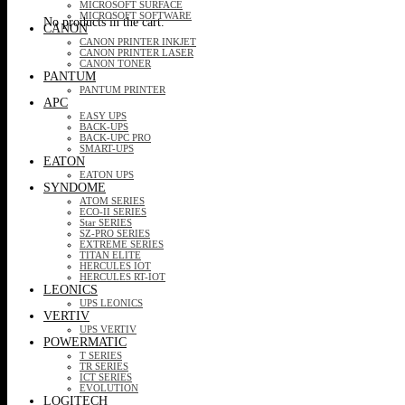
MICROSOFT SURFACE
MICROSOFT SOFTWARE
No products in the cart.
CANON
CANON PRINTER INKJET
CANON PRINTER LASER
CANON TONER
PANTUM
PANTUM PRINTER
APC
EASY UPS
BACK-UPS
BACK-UPC PRO
SMART-UPS
EATON
EATON UPS
SYNDOME
ATOM SERIES
ECO-II SERIES
Star SERIES
SZ-PRO SERIES
EXTREME SERIES
TITAN ELITE
HERCULES IOT
HERCULES RT-IOT
LEONICS
UPS LEONICS
VERTIV
UPS VERTIV
POWERMATIC
T SERIES
TR SERIES
ICT SERIES
EVOLUTION
LOGITECH