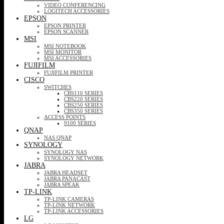
VIDEO CONFERENCING
LOGITECH ACCESSORIES
EPSON
EPSON PRINTER
EPSON SCANNER
MSI
MSI NOTEBOOK
MSI MONITOR
MSI ACCESSORIES
FUJIFILM
FUJIFILM PRINTER
CISCO
SWITCHES
CBS110 SERIES
CBS220 SERIES
CBS250 SERIES
CBS350 SERIES
ACCESS POINTS
9100 SERIES
QNAP
NAS QNAP
SYNOLOGY
SYNOLOGY NAS
SYNOLOGY NETWORK
JABRA
JABRA HEADSET
JABRA PANACAST
JABRA SPEAK
TP-LINK
TP-LINK CAMERAS
TP-LINK NETWORK
TP-LINK ACCESSORIES
LG