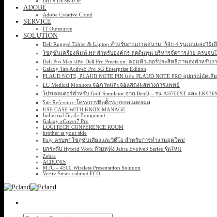
IMIN DESKTOP
ADOBE
Adobe Creative Cloud
SERVICE
IT Outsource
SOLUTION
Dell Rugged Tablet & Laptop สำหรับงานภาคสนาม: รู้จัก 4 รุ่นเด่นและวิธีเ
โซลูชันเครื่องพิมพ์ HP สำหรับองค์กร ลดต้นทุน บริหารจัดการง่าย ครบจบ
Dell Pro Max และ Dell Pro Precision: คอมพิวเตอร์ประสิทธิภาพสูงสำหรับง
Galaxy Tab Active5 Pro 5G Enterprise Edition
PLAUD NOTE, PLAUD NOTE PIN และ PLAUD NOTE PRO อุปกรณ์อัดเสียง 
LG Medical Monitors จอภาพและจอแสดงผลทางการแพทย์
โปรเจคเตอร์สำหรับ Golf Simulator จาก BenQ – รุ่น AH700ST และ LK93
Site Reference โครงการติดตั้งระบบจอแสดงผล
USE CASE WITH KNOX MANAGE
Industrial Grade Equipment
Galaxy xCover7 Pro
LOGITECH CONFERENCE ROOM
brother at your side
Poly ครบทุกโซลูชันเสียงและวิดีโอ สำหรับการทำงานยุคใหม่
ยกระดับ Hybrid Work ด้วยหูฟัง Jabra Evolve3 Series รุ่นใหม่
Zebra
ACRONIS
MTC – 4500 Wireless Presentation Solution
Vertiv Smart cabinet ECO
Search