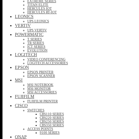
EXTREME SERIES
TITAN ELITE
HERCULES IOT
HERCULES RT-IOT
LEONICS
UPS LEONICS
VERTIV
UPS VERTIV
POWERMATIC
T SERIES
TR SERIES
ICT SERIES
EVOLUTION
LOGITECH
VIDEO CONFERENCING
LOGITECH ACCESSORIES
EPSON
EPSON PRINTER
EPSON SCANNER
MSI
MSI NOTEBOOK
MSI MONITOR
MSI ACCESSORIES
FUJIFILM
FUJIFILM PRINTER
CISCO
SWITCHES
CBS110 SERIES
CBS220 SERIES
CBS250 SERIES
CBS350 SERIES
ACCESS POINTS
9100 SERIES
QNAP