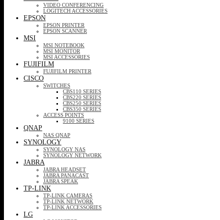
VIDEO CONFERENCING
LOGITECH ACCESSORIES
EPSON
EPSON PRINTER
EPSON SCANNER
MSI
MSI NOTEBOOK
MSI MONITOR
MSI ACCESSORIES
FUJIFILM
FUJIFILM PRINTER
CISCO
SWITCHES
CBS110 SERIES
CBS220 SERIES
CBS250 SERIES
CBS350 SERIES
ACCESS POINTS
9100 SERIES
QNAP
NAS QNAP
SYNOLOGY
SYNOLOGY NAS
SYNOLOGY NETWORK
JABRA
JABRA HEADSET
JABRA PANACAST
JABRA SPEAK
TP-LINK
TP-LINK CAMERAS
TP-LINK NETWORK
TP-LINK ACCESSORIES
LG