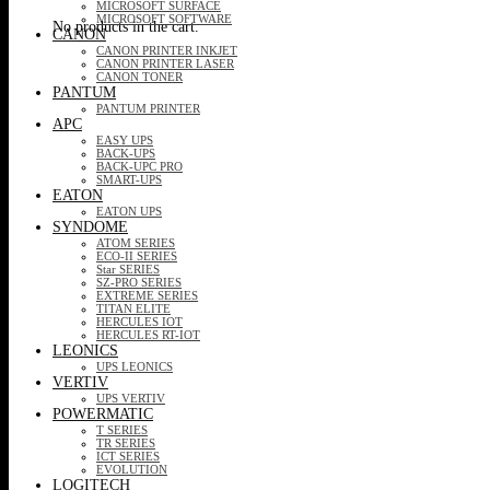
MICROSOFT SURFACE
MICROSOFT SOFTWARE
No products in the cart.
CANON
CANON PRINTER INKJET
CANON PRINTER LASER
CANON TONER
PANTUM
PANTUM PRINTER
APC
EASY UPS
BACK-UPS
BACK-UPC PRO
SMART-UPS
EATON
EATON UPS
SYNDOME
ATOM SERIES
ECO-II SERIES
Star SERIES
SZ-PRO SERIES
EXTREME SERIES
TITAN ELITE
HERCULES IOT
HERCULES RT-IOT
LEONICS
UPS LEONICS
VERTIV
UPS VERTIV
POWERMATIC
T SERIES
TR SERIES
ICT SERIES
EVOLUTION
LOGITECH