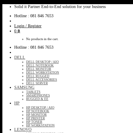
Skip
Solid it Partner End-to-End solution for your business
to
Hotline : 081 846 7653
content
Login / Register
0
฿
No products in the cart.
Hotline : 081 846 7653
DELL
DELL DESKTOP / AIO
DELL NOTEBOOK
DELL MONITOR
DELL WORKSTATION
DELL RUGGED
DELL ACCESSORIES
DELL SERVER
SAMSUNG
TABLETS
SMARTPHONES
RUGGED & EE
HP
HP DESKTOP / AIO
HP NOTEBOOK
HP MONITOR
HP PRINTER
HP TONER
HP WORKSTATION
LENOVO