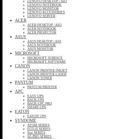
LENOVO DESKTOP / AIO
LENOVO NOTEBOOK
LENOVO MONITOR
LENOVO ACCESSORIES
LENOVO SERVER
ACER
ACER DESKTOP / AIO
ACER NOTEBOOK
ACER PROJECTOR
ASUS
ASUS DESKTOP / AIO
ASUS NOTEBOOK
ASUS MONITOR
MICROSOFT
MICROSOFT SURFACE
MICROSOFT SOFTWARE
CANON
CANON PRINTER INKJET
CANON PRINTER LASER
CANON TONER
PANTUM
PANTUM PRINTER
APC
EASY UPS
BACK-UPS
BACK-UPC PRO
SMART-UPS
EATON
EATON UPS
SYNDOME
ATOM SERIES
ECO-II SERIES
Star SERIES
SZ-PRO SERIES