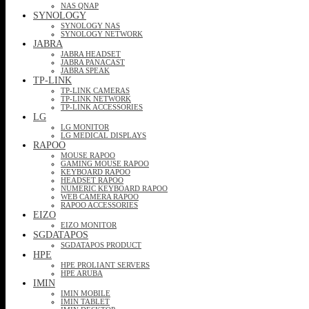
NAS QNAP
SYNOLOGY
SYNOLOGY NAS
SYNOLOGY NETWORK
JABRA
JABRA HEADSET
JABRA PANACAST
JABRA SPEAK
TP-LINK
TP-LINK CAMERAS
TP-LINK NETWORK
TP-LINK ACCESSORIES
LG
LG MONITOR
LG MEDICAL DISPLAYS
RAPOO
MOUSE RAPOO
GAMING MOUSE RAPOO
KEYBOARD RAPOO
HEADSET RAPOO
NUMERIC KEYBOARD RAPOO
WEB CAMERA RAPOO
RAPOO ACCESSORIES
EIZO
EIZO MONITOR
SGDATAPOS
SGDATAPOS PRODUCT
HPE
HPE PROLIANT SERVERS
HPE ARUBA
IMIN
IMIN MOBILE
IMIN TABLET