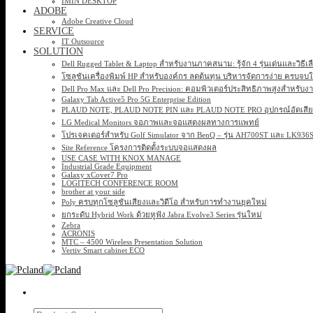
IMIN DESKTOP
ADOBE
Adobe Creative Cloud
SERVICE
IT Outsource
SOLUTION
Dell Rugged Tablet & Laptop สำหรับงานภาคสนาม: รู้จัก 4 รุ่นเด่นและวิธีเ
โซลูชันเครื่องพิมพ์ HP สำหรับองค์กร ลดต้นทุน บริหารจัดการง่าย ครบจบ
Dell Pro Max และ Dell Pro Precision: คอมพิวเตอร์ประสิทธิภาพสูงสำหรับง
Galaxy Tab Active5 Pro 5G Enterprise Edition
PLAUD NOTE, PLAUD NOTE PIN และ PLAUD NOTE PRO อุปกรณ์อัดเสียง 
LG Medical Monitors จอภาพและจอแสดงผลทางการแพทย์
โปรเจคเตอร์สำหรับ Golf Simulator จาก BenQ – รุ่น AH700ST และ LK93
Site Reference โครงการติดตั้งระบบจอแสดงผล
USE CASE WITH KNOX MANAGE
Industrial Grade Equipment
Galaxy xCover7 Pro
LOGITECH CONFERENCE ROOM
brother at your side
Poly ครบทุกโซลูชันเสียงและวิดีโอ สำหรับการทำงานยุคใหม่
ยกระดับ Hybrid Work ด้วยหูฟัง Jabra Evolve3 Series รุ่นใหม่
Zebra
ACRONIS
MTC – 4500 Wireless Presentation Solution
Vertiv Smart cabinet ECO
Search