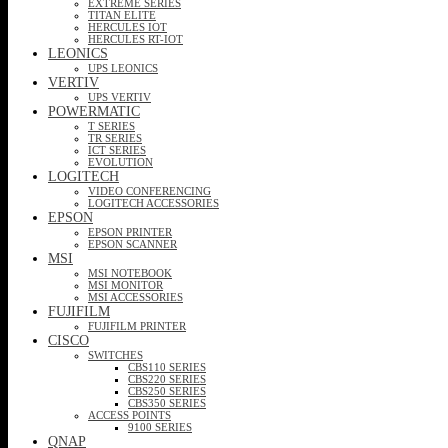
EXTREME SERIES
TITAN ELITE
HERCULES IOT
HERCULES RT-IOT
LEONICS
UPS LEONICS
VERTIV
UPS VERTIV
POWERMATIC
T SERIES
TR SERIES
ICT SERIES
EVOLUTION
LOGITECH
VIDEO CONFERENCING
LOGITECH ACCESSORIES
EPSON
EPSON PRINTER
EPSON SCANNER
MSI
MSI NOTEBOOK
MSI MONITOR
MSI ACCESSORIES
FUJIFILM
FUJIFILM PRINTER
CISCO
SWITCHES
CBS110 SERIES
CBS220 SERIES
CBS250 SERIES
CBS350 SERIES
ACCESS POINTS
9100 SERIES
QNAP