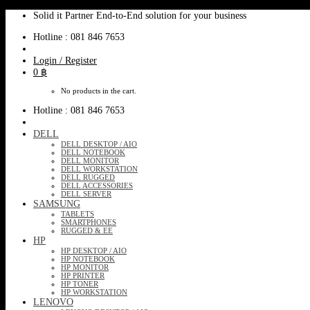
Skip
Solid it Partner End-to-End solution for your business
to
Hotline : 081 846 7653
content
Login / Register
0
฿
No products in the cart.
Hotline : 081 846 7653
DELL
DELL DESKTOP / AIO
DELL NOTEBOOK
DELL MONITOR
DELL WORKSTATION
DELL RUGGED
DELL ACCESSORIES
DELL SERVER
SAMSUNG
TABLETS
SMARTPHONES
RUGGED & EE
HP
HP DESKTOP / AIO
HP NOTEBOOK
HP MONITOR
HP PRINTER
HP TONER
HP WORKSTATION
LENOVO