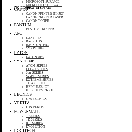
MICROSOFT SURFACE
MICROSOFT SOFTWARE
No products in the cart.
CANON
CANON PRINTER INKJET
CANON PRINTER LASER
CANON TONER
PANTUM
PANTUM PRINTER
APC
EASY UPS
BACK-UPS
BACK-UPC PRO
SMART-UPS
EATON
EATON UPS
SYNDOME
ATOM SERIES
ECO-II SERIES
Star SERIES
SZ-PRO SERIES
EXTREME SERIES
TITAN ELITE
HERCULES IOT
HERCULES RT-IOT
LEONICS
UPS LEONICS
VERTIV
UPS VERTIV
POWERMATIC
T SERIES
TR SERIES
ICT SERIES
EVOLUTION
LOGITECH