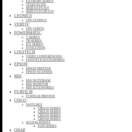
EXTREME SERIES
TITAN ELITE
HERCULES IOT
HERCULES RT-IOT
LEONICS
UPS LEONICS
VERTIV
UPS VERTIV
POWERMATIC
T SERIES
TR SERIES
ICT SERIES
EVOLUTION
LOGITECH
VIDEO CONFERENCING
LOGITECH ACCESSORIES
EPSON
EPSON PRINTER
EPSON SCANNER
MSI
MSI NOTEBOOK
MSI MONITOR
MSI ACCESSORIES
FUJIFILM
FUJIFILM PRINTER
CISCO
SWITCHES
CBS110 SERIES
CBS220 SERIES
CBS250 SERIES
CBS350 SERIES
ACCESS POINTS
9100 SERIES
QNAP