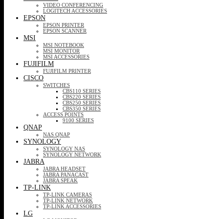
VIDEO CONFERENCING
LOGITECH ACCESSORIES
EPSON
EPSON PRINTER
EPSON SCANNER
MSI
MSI NOTEBOOK
MSI MONITOR
MSI ACCESSORIES
FUJIFILM
FUJIFILM PRINTER
CISCO
SWITCHES
CBS110 SERIES
CBS220 SERIES
CBS250 SERIES
CBS350 SERIES
ACCESS POINTS
9100 SERIES
QNAP
NAS QNAP
SYNOLOGY
SYNOLOGY NAS
SYNOLOGY NETWORK
JABRA
JABRA HEADSET
JABRA PANACAST
JABRA SPEAK
TP-LINK
TP-LINK CAMERAS
TP-LINK NETWORK
TP-LINK ACCESSORIES
LG