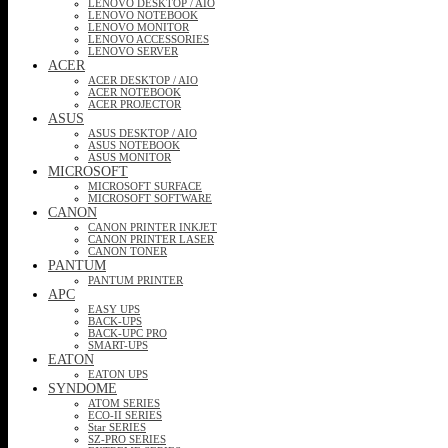
LENOVO DESKTOP / AIO
LENOVO NOTEBOOK
LENOVO MONITOR
LENOVO ACCESSORIES
LENOVO SERVER
ACER
ACER DESKTOP / AIO
ACER NOTEBOOK
ACER PROJECTOR
ASUS
ASUS DESKTOP / AIO
ASUS NOTEBOOK
ASUS MONITOR
MICROSOFT
MICROSOFT SURFACE
MICROSOFT SOFTWARE
CANON
CANON PRINTER INKJET
CANON PRINTER LASER
CANON TONER
PANTUM
PANTUM PRINTER
APC
EASY UPS
BACK-UPS
BACK-UPC PRO
SMART-UPS
EATON
EATON UPS
SYNDOME
ATOM SERIES
ECO-II SERIES
Star SERIES
SZ-PRO SERIES