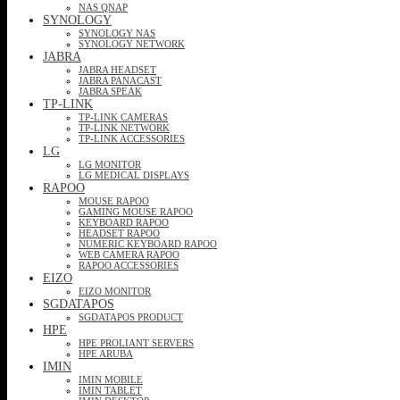
NAS QNAP
SYNOLOGY
SYNOLOGY NAS
SYNOLOGY NETWORK
JABRA
JABRA HEADSET
JABRA PANACAST
JABRA SPEAK
TP-LINK
TP-LINK CAMERAS
TP-LINK NETWORK
TP-LINK ACCESSORIES
LG
LG MONITOR
LG MEDICAL DISPLAYS
RAPOO
MOUSE RAPOO
GAMING MOUSE RAPOO
KEYBOARD RAPOO
HEADSET RAPOO
NUMERIC KEYBOARD RAPOO
WEB CAMERA RAPOO
RAPOO ACCESSORIES
EIZO
EIZO MONITOR
SGDATAPOS
SGDATAPOS PRODUCT
HPE
HPE PROLIANT SERVERS
HPE ARUBA
IMIN
IMIN MOBILE
IMIN TABLET