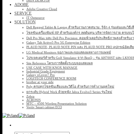
IMIN DESKTOP
ADOBE
Adobe Creative Cloud
SERVICE
IT Outsource
SOLUTION
Dell Rugged Tablet & Laptop สำหรับงานภาคสนาม: รู้จัก 4 รุ่นเด่นและวิธีเ
โซลูชันเครื่องพิมพ์ HP สำหรับองค์กร ลดต้นทุน บริหารจัดการง่าย ครบจบ
Dell Pro Max และ Dell Pro Precision: คอมพิวเตอร์ประสิทธิภาพสูงสำหรับง
Galaxy Tab Active5 Pro 5G Enterprise Edition
PLAUD NOTE, PLAUD NOTE PIN และ PLAUD NOTE PRO อุปกรณ์อัดเสียง 
LG Medical Monitors จอภาพและจอแสดงผลทางการแพทย์
โปรเจคเตอร์สำหรับ Golf Simulator จาก BenQ – รุ่น AH700ST และ LK93
Site Reference โครงการติดตั้งระบบจอแสดงผล
USE CASE WITH KNOX MANAGE
Industrial Grade Equipment
Galaxy xCover7 Pro
LOGITECH CONFERENCE ROOM
brother at your side
Poly ครบทุกโซลูชันเสียงและวิดีโอ สำหรับการทำงานยุคใหม่
ยกระดับ Hybrid Work ด้วยหูฟัง Jabra Evolve3 Series รุ่นใหม่
Zebra
ACRONIS
MTC – 4500 Wireless Presentation Solution
Vertiv Smart cabinet ECO
Search