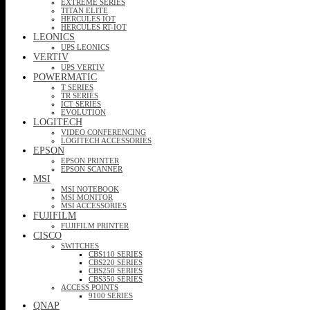
EXTREME SERIES
TITAN ELITE
HERCULES IOT
HERCULES RT-IOT
LEONICS
UPS LEONICS
VERTIV
UPS VERTIV
POWERMATIC
T SERIES
TR SERIES
ICT SERIES
EVOLUTION
LOGITECH
VIDEO CONFERENCING
LOGITECH ACCESSORIES
EPSON
EPSON PRINTER
EPSON SCANNER
MSI
MSI NOTEBOOK
MSI MONITOR
MSI ACCESSORIES
FUJIFILM
FUJIFILM PRINTER
CISCO
SWITCHES
CBS110 SERIES
CBS220 SERIES
CBS250 SERIES
CBS350 SERIES
ACCESS POINTS
9100 SERIES
QNAP