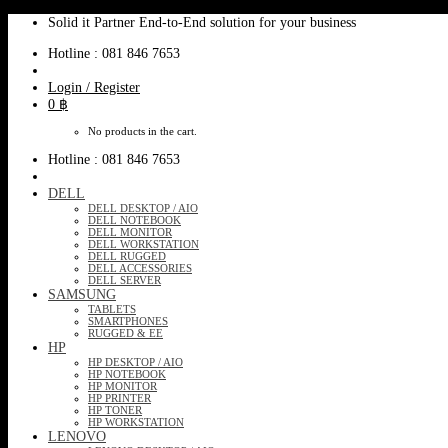
Skip
Solid it Partner End-to-End solution for your business
to
Hotline : 081 846 7653
content
Login / Register
0
฿
No products in the cart.
Hotline : 081 846 7653
DELL
DELL DESKTOP / AIO
DELL NOTEBOOK
DELL MONITOR
DELL WORKSTATION
DELL RUGGED
DELL ACCESSORIES
DELL SERVER
SAMSUNG
TABLETS
SMARTPHONES
RUGGED & EE
HP
HP DESKTOP / AIO
HP NOTEBOOK
HP MONITOR
HP PRINTER
HP TONER
HP WORKSTATION
LENOVO