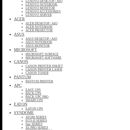
LENOVO DESKTOP / AIO
LENOVO NOTEBOOK
LENOVO MONITOR
LENOVO ACCESSORIES
LENOVO SERVER
ACER
ACER DESKTOP / AIO
ACER NOTEBOOK
ACER PROJECTOR
ASUS
ASUS DESKTOP / AIO
ASUS NOTEBOOK
ASUS MONITOR
MICROSOFT
MICROSOFT SURFACE
MICROSOFT SOFTWARE
CANON
CANON PRINTER INKJET
CANON PRINTER LASER
CANON TONER
PANTUM
PANTUM PRINTER
APC
EASY UPS
BACK-UPS
BACK-UPC PRO
SMART-UPS
EATON
EATON UPS
SYNDOME
ATOM SERIES
ECO-II SERIES
Star SERIES
SZ-PRO SERIES