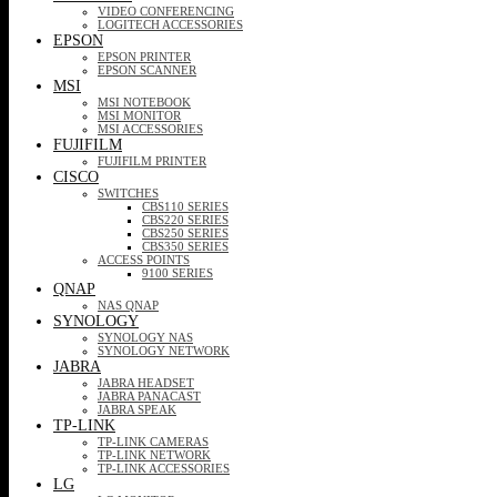
VIDEO CONFERENCING
LOGITECH ACCESSORIES
EPSON
EPSON PRINTER
EPSON SCANNER
MSI
MSI NOTEBOOK
MSI MONITOR
MSI ACCESSORIES
FUJIFILM
FUJIFILM PRINTER
CISCO
SWITCHES
CBS110 SERIES
CBS220 SERIES
CBS250 SERIES
CBS350 SERIES
ACCESS POINTS
9100 SERIES
QNAP
NAS QNAP
SYNOLOGY
SYNOLOGY NAS
SYNOLOGY NETWORK
JABRA
JABRA HEADSET
JABRA PANACAST
JABRA SPEAK
TP-LINK
TP-LINK CAMERAS
TP-LINK NETWORK
TP-LINK ACCESSORIES
LG