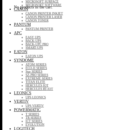
MICROSOFT SURFACE
MICROSOFT SOFTWARE
No products in the cart.
CANON
CANON PRINTER INKJET
CANON PRINTER LASER
CANON TONER
PANTUM
PANTUM PRINTER
APC
EASY UPS
BACK-UPS
BACK-UPC PRO
SMART-UPS
EATON
EATON UPS
SYNDOME
ATOM SERIES
ECO-II SERIES
Star SERIES
SZ-PRO SERIES
EXTREME SERIES
TITAN ELITE
HERCULES IOT
HERCULES RT-IOT
LEONICS
UPS LEONICS
VERTIV
UPS VERTIV
POWERMATIC
T SERIES
TR SERIES
ICT SERIES
EVOLUTION
LOGITECH