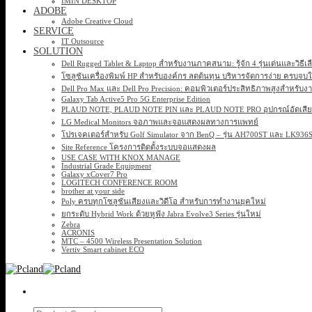
IMIN DESKTOP
ADOBE
Adobe Creative Cloud
SERVICE
IT Outsource
SOLUTION
Dell Rugged Tablet & Laptop สำหรับงานภาคสนาม: รู้จัก 4 รุ่นเด่นและวิธีเ
โซลูชันเครื่องพิมพ์ HP สำหรับองค์กร ลดต้นทุน บริหารจัดการง่าย ครบจบ
Dell Pro Max และ Dell Pro Precision: คอมพิวเตอร์ประสิทธิภาพสูงสำหรับง
Galaxy Tab Active5 Pro 5G Enterprise Edition
PLAUD NOTE, PLAUD NOTE PIN และ PLAUD NOTE PRO อุปกรณ์อัดเสียง 
LG Medical Monitors จอภาพและจอแสดงผลทางการแพทย์
โปรเจคเตอร์สำหรับ Golf Simulator จาก BenQ – รุ่น AH700ST และ LK93
Site Reference โครงการติดตั้งระบบจอแสดงผล
USE CASE WITH KNOX MANAGE
Industrial Grade Equipment
Galaxy xCover7 Pro
LOGITECH CONFERENCE ROOM
brother at your side
Poly ครบทุกโซลูชันเสียงและวิดีโอ สำหรับการทำงานยุคใหม่
ยกระดับ Hybrid Work ด้วยหูฟัง Jabra Evolve3 Series รุ่นใหม่
Zebra
ACRONIS
MTC – 4500 Wireless Presentation Solution
Vertiv Smart cabinet ECO
Search