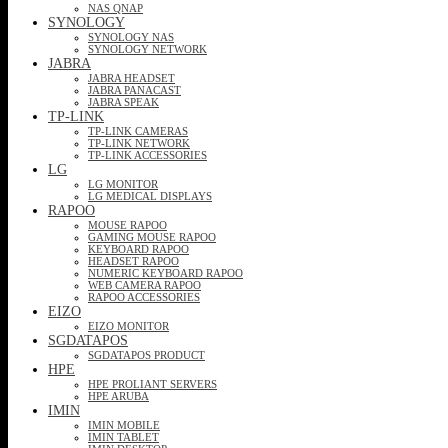
NAS QNAP
SYNOLOGY
SYNOLOGY NAS
SYNOLOGY NETWORK
JABRA
JABRA HEADSET
JABRA PANACAST
JABRA SPEAK
TP-LINK
TP-LINK CAMERAS
TP-LINK NETWORK
TP-LINK ACCESSORIES
LG
LG MONITOR
LG MEDICAL DISPLAYS
RAPOO
MOUSE RAPOO
GAMING MOUSE RAPOO
KEYBOARD RAPOO
HEADSET RAPOO
NUMERIC KEYBOARD RAPOO
WEB CAMERA RAPOO
RAPOO ACCESSORIES
EIZO
EIZO MONITOR
SGDATAPOS
SGDATAPOS PRODUCT
HPE
HPE PROLIANT SERVERS
HPE ARUBA
IMIN
IMIN MOBILE
IMIN TABLET