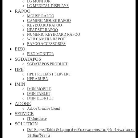
LG MONITOR
LG MEDICAL DISPLAYS
RAPOO
MOUSE RAPOO
GAMING MOUSE RAPOO
KEYBOARD RAPOO
HEADSET RAPOO
NUMERIC KEYBOARD RAPOO
WEB CAMERA RAPOO
RAPOO ACCESSORIES
EIZO
EIZO MONITOR
SGDATAPOS
SGDATAPOS PRODUCT
HPE
HPE PROLIANT SERVERS
HPE ARUBA
IMIN
IMIN MOBILE
IMIN TABLET
IMIN DESKTOP
ADOBE
Adobe Creative Cloud
SERVICE
IT Outsource
SOLUTION
Dell Rugged Tablet & Laptop สำหรับงานภาคสนาม: รู้จัก 4 รุ่นเด่นและ
วิธีเลือกใช้งาน