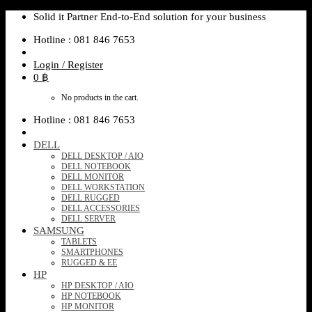
Pre - Order 9 weeks
Pre - Order 9 weeks
Pre - Order 9 weeks
Pre - Order 9 weeks
Pre - Order 9 weeks
Skip
Solid it Partner End-to-End solution for your business
to
Hotline : 081 846 7653
content
Login / Register
0
฿
No products in the cart.
Hotline : 081 846 7653
DELL
DELL DESKTOP / AIO
DELL NOTEBOOK
DELL MONITOR
DELL WORKSTATION
DELL RUGGED
DELL ACCESSORIES
DELL SERVER
SAMSUNG
TABLETS
SMARTPHONES
RUGGED & EE
HP
HP DESKTOP / AIO
HP NOTEBOOK
HP MONITOR