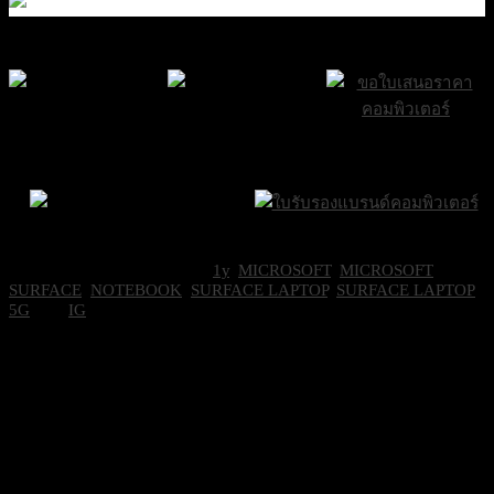
ส่งฟรีกรุงเทพและ
ส่งด่วน Sameday
ขอใบเสนอราคา
ปริมณฑล
ภายใน 24 ชั่วโมง
Brand Certifications
ราคาถูกที่สุด
SKU:
EP2-36411
Categories:
1y
,
MICROSOFT
,
MICROSOFT
SURFACE
,
NOTEBOOK
,
SURFACE LAPTOP
,
SURFACE LAPTOP
5G
Tag:
IG