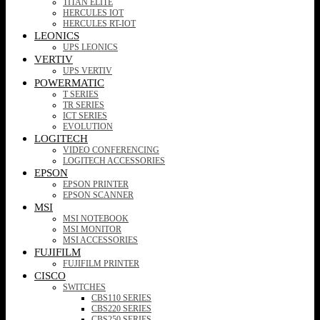
TITAN ELITE
HERCULES IOT
HERCULES RT-IOT
LEONICS
UPS LEONICS
VERTIV
UPS VERTIV
POWERMATIC
T SERIES
TR SERIES
ICT SERIES
EVOLUTION
LOGITECH
VIDEO CONFERENCING
LOGITECH ACCESSORIES
EPSON
EPSON PRINTER
EPSON SCANNER
MSI
MSI NOTEBOOK
MSI MONITOR
MSI ACCESSORIES
FUJIFILM
FUJIFILM PRINTER
CISCO
SWITCHES
CBS110 SERIES
CBS220 SERIES
CBS250 SERIES