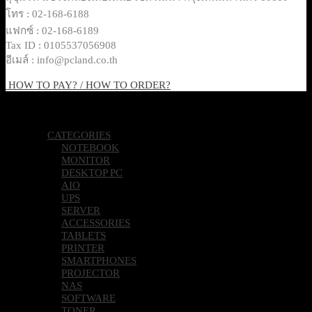
โทร : 02-168-6188
แฟกซ์ : 02-168-6189
Tax ID : 0105537056908
อีเมล์ : info@pcland.co.th
HOW TO PAY? / HOW TO ORDER?
Copyright 2026 © Pcland Technologies All Rights Reserved
CATEGORIES
NOTEBOOK
MONITOR
DESKTOP PC
AIO
UPS
SERVER
ACCESSORIES
TABLETS
PRINTER
SMARTPHONES
PROJECTOR
NAS
SOFTWARE
TONER