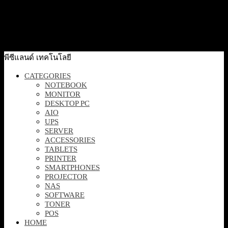
[SE2426H] Dell 24 Monitor 23.8″ 1920 x 1080 at 144Hz
2,990
฿
Excl. VAT 7%
Add to cart
พีซีแลนด์ เทคโนโลยี
CATEGORIES
NOTEBOOK
MONITOR
DESKTOP PC
AIO
UPS
SERVER
ACCESSORIES
TABLETS
PRINTER
SMARTPHONES
PROJECTOR
NAS
SOFTWARE
TONER
POS
HOME