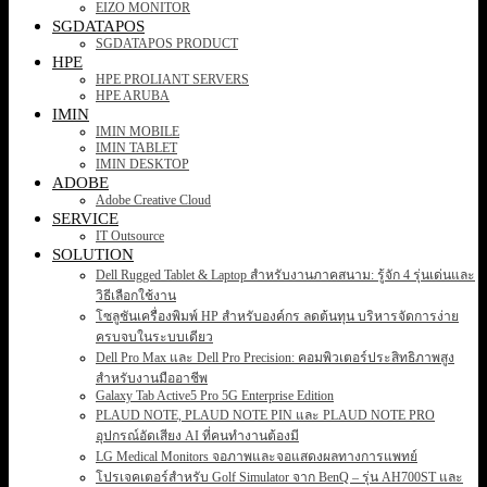
EIZO MONITOR
SGDATAPOS
SGDATAPOS PRODUCT
HPE
HPE PROLIANT SERVERS
HPE ARUBA
IMIN
IMIN MOBILE
IMIN TABLET
IMIN DESKTOP
ADOBE
Adobe Creative Cloud
SERVICE
IT Outsource
SOLUTION
Dell Rugged Tablet & Laptop สำหรับงานภาคสนาม: รู้จัก 4 รุ่นเด่นและ
วิธีเลือกใช้งาน
โซลูชันเครื่องพิมพ์ HP สำหรับองค์กร ลดต้นทุน บริหารจัดการง่าย
ครบจบในระบบเดียว
Dell Pro Max และ Dell Pro Precision: คอมพิวเตอร์ประสิทธิภาพสูง
สำหรับงานมืออาชีพ
Galaxy Tab Active5 Pro 5G Enterprise Edition
PLAUD NOTE, PLAUD NOTE PIN และ PLAUD NOTE PRO
อุปกรณ์อัดเสียง AI ที่คนทำงานต้องมี
LG Medical Monitors จอภาพและจอแสดงผลทางการแพทย์
โปรเจคเตอร์สำหรับ Golf Simulator จาก BenQ – รุ่น AH700ST และ