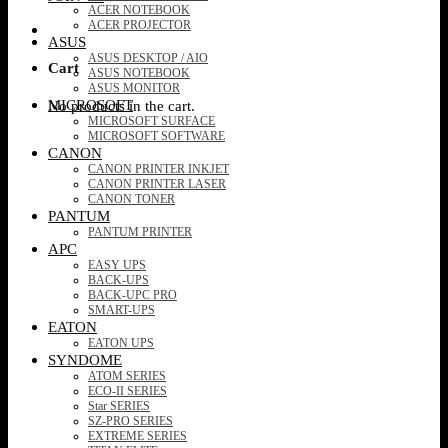
ACER NOTEBOOK
ACER PROJECTOR
ASUS
ASUS DESKTOP / AIO
Cart
ASUS NOTEBOOK
ASUS MONITOR
MICROSOFT
No products in the cart.
MICROSOFT SURFACE
MICROSOFT SOFTWARE
CANON
CANON PRINTER INKJET
CANON PRINTER LASER
CANON TONER
PANTUM
PANTUM PRINTER
APC
EASY UPS
BACK-UPS
BACK-UPC PRO
SMART-UPS
EATON
EATON UPS
SYNDOME
ATOM SERIES
ECO-II SERIES
Star SERIES
SZ-PRO SERIES
EXTREME SERIES