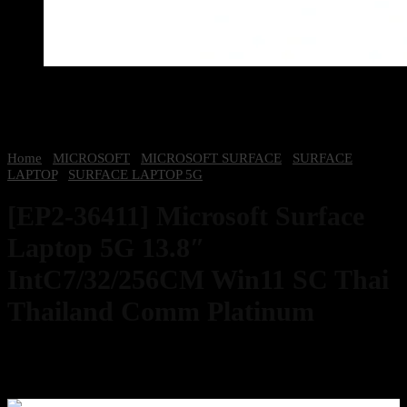
Home
/
MICROSOFT
/
MICROSOFT SURFACE
/
SURFACE
LAPTOP
/
SURFACE LAPTOP 5G
[EP2-36411] Microsoft Surface
Laptop 5G 13.8″
IntC7/32/256CM Win11 SC Thai
Thailand Comm Platinum
80,600
฿
Excl. VAT 7%
สนใจสินค้าติดต่อฝ่ายขาย