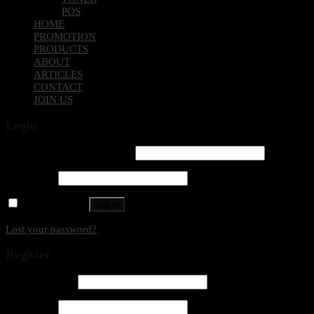
POS
HOME
PROMOTION
PRODUCTS
ABOUT
ARTICLES
CONTACT
JOIN US
Login
Username or email address
*
Password
*
Remember me
Log in
Lost your password?
Register
Email address
*
Password
*