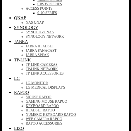
CBS350 SERIES
ACCESS POINTS
9100 SERIES
QNAP
NAS QNAP
SYNOLOGY
SYNOLOGY NAS
SYNOLOGY NETWORK
JABRA
JABRA HEADSET
JABRA PANACAST
JABRA SPEAK
TP-LINK
TP-LINK CAMERAS
TP-LINK NETWORK
TP-LINK ACCESSORIES
LG
LG MONITOR
LG MEDICAL DISPLAYS
RAPOO
MOUSE RAPOO
GAMING MOUSE RAPOO
KEYBOARD RAPOO
HEADSET RAPOO
NUMERIC KEYBOARD RAPOO
WEB CAMERA RAPOO
RAPOO ACCESSORIES
EIZO