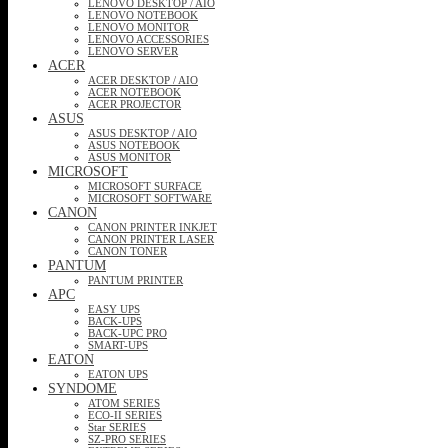
LENOVO DESKTOP / AIO
LENOVO NOTEBOOK
LENOVO MONITOR
LENOVO ACCESSORIES
LENOVO SERVER
ACER
ACER DESKTOP / AIO
ACER NOTEBOOK
ACER PROJECTOR
ASUS
ASUS DESKTOP / AIO
ASUS NOTEBOOK
ASUS MONITOR
MICROSOFT
MICROSOFT SURFACE
MICROSOFT SOFTWARE
CANON
CANON PRINTER INKJET
CANON PRINTER LASER
CANON TONER
PANTUM
PANTUM PRINTER
APC
EASY UPS
BACK-UPS
BACK-UPC PRO
SMART-UPS
EATON
EATON UPS
SYNDOME
ATOM SERIES
ECO-II SERIES
Star SERIES
SZ-PRO SERIES