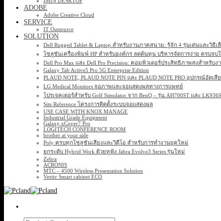
IMIN DESKTOP
ADOBE
Adobe Creative Cloud
SERVICE
IT Outsource
SOLUTION
Dell Rugged Tablet & Laptop สำหรับงานภาคสนาม: รู้จัก 4 รุ่นเด่นและวิธีเ
โซลูชันเครื่องพิมพ์ HP สำหรับองค์กร ลดต้นทุน บริหารจัดการง่าย ครบจบ
Dell Pro Max และ Dell Pro Precision: คอมพิวเตอร์ประสิทธิภาพสูงสำหรับง
Galaxy Tab Active5 Pro 5G Enterprise Edition
PLAUD NOTE, PLAUD NOTE PIN และ PLAUD NOTE PRO อุปกรณ์อัดเสียง 
LG Medical Monitors จอภาพและจอแสดงผลทางการแพทย์
โปรเจคเตอร์สำหรับ Golf Simulator จาก BenQ – รุ่น AH700ST และ LK93
Site Reference โครงการติดตั้งระบบจอแสดงผล
USE CASE WITH KNOX MANAGE
Industrial Grade Equipment
Galaxy xCover7 Pro
LOGITECH CONFERENCE ROOM
brother at your side
Poly ครบทุกโซลูชันเสียงและวิดีโอ สำหรับการทำงานยุคใหม่
ยกระดับ Hybrid Work ด้วยหูฟัง Jabra Evolve3 Series รุ่นใหม่
Zebra
ACRONIS
MTC – 4500 Wireless Presentation Solution
Vertiv Smart cabinet ECO
Search