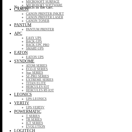
MICROSOFT SURFACE
MICROSOFT SOFTWARE
No products in the cart.
CANON
CANON PRINTER INKJET
CANON PRINTER LASER
CANON TONER
PANTUM
PANTUM PRINTER
APC
EASY UPS
BACK-UPS
BACK-UPC PRO
SMART-UPS
EATON
EATON UPS
SYNDOME
ATOM SERIES
ECO-II SERIES
Star SERIES
SZ-PRO SERIES
EXTREME SERIES
TITAN ELITE
HERCULES IOT
HERCULES RT-IOT
LEONICS
UPS LEONICS
VERTIV
UPS VERTIV
POWERMATIC
T SERIES
TR SERIES
ICT SERIES
EVOLUTION
LOGITECH