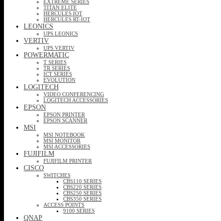
EXTREME SERIES
TITAN ELITE
HERCULES IOT
HERCULES RT-IOT
LEONICS
UPS LEONICS
VERTIV
UPS VERTIV
POWERMATIC
T SERIES
TR SERIES
ICT SERIES
EVOLUTION
LOGITECH
VIDEO CONFERENCING
LOGITECH ACCESSORIES
EPSON
EPSON PRINTER
EPSON SCANNER
MSI
MSI NOTEBOOK
MSI MONITOR
MSI ACCESSORIES
FUJIFILM
FUJIFILM PRINTER
CISCO
SWITCHES
CBS110 SERIES
CBS220 SERIES
CBS250 SERIES
CBS350 SERIES
ACCESS POINTS
9100 SERIES
QNAP