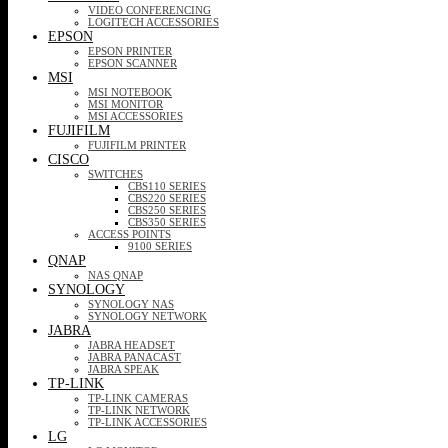
VIDEO CONFERENCING
LOGITECH ACCESSORIES
EPSON
EPSON PRINTER
EPSON SCANNER
MSI
MSI NOTEBOOK
MSI MONITOR
MSI ACCESSORIES
FUJIFILM
FUJIFILM PRINTER
CISCO
SWITCHES
CBS110 SERIES
CBS220 SERIES
CBS250 SERIES
CBS350 SERIES
ACCESS POINTS
9100 SERIES
QNAP
NAS QNAP
SYNOLOGY
SYNOLOGY NAS
SYNOLOGY NETWORK
JABRA
JABRA HEADSET
JABRA PANACAST
JABRA SPEAK
TP-LINK
TP-LINK CAMERAS
TP-LINK NETWORK
TP-LINK ACCESSORIES
LG