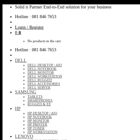
Skip
Solid it Partner End-to-End solution for your business
to
Hotline : 081 846 7653
content
Login / Register
0
฿
No products in the cart.
Hotline : 081 846 7653
DELL
DELL DESKTOP / AIO
DELL NOTEBOOK
DELL MONITOR
DELL WORKSTATION
DELL RUGGED
DELL ACCESSORIES
DELL SERVER
SAMSUNG
TABLETS
SMARTPHONES
RUGGED & EE
HP
HP DESKTOP / AIO
HP NOTEBOOK
HP MONITOR
HP PRINTER
HP TONER
HP WORKSTATION
LENOVO