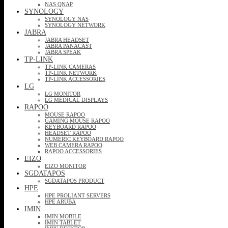
NAS QNAP
SYNOLOGY
SYNOLOGY NAS
SYNOLOGY NETWORK
JABRA
JABRA HEADSET
JABRA PANACAST
JABRA SPEAK
TP-LINK
TP-LINK CAMERAS
TP-LINK NETWORK
TP-LINK ACCESSORIES
LG
LG MONITOR
LG MEDICAL DISPLAYS
RAPOO
MOUSE RAPOO
GAMING MOUSE RAPOO
KEYBOARD RAPOO
HEADSET RAPOO
NUMERIC KEYBOARD RAPOO
WEB CAMERA RAPOO
RAPOO ACCESSORIES
EIZO
EIZO MONITOR
SGDATAPOS
SGDATAPOS PRODUCT
HPE
HPE PROLIANT SERVERS
HPE ARUBA
IMIN
IMIN MOBILE
IMIN TABLET