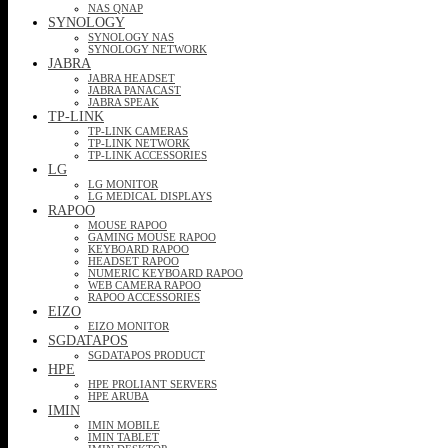
NAS QNAP
SYNOLOGY
SYNOLOGY NAS
SYNOLOGY NETWORK
JABRA
JABRA HEADSET
JABRA PANACAST
JABRA SPEAK
TP-LINK
TP-LINK CAMERAS
TP-LINK NETWORK
TP-LINK ACCESSORIES
LG
LG MONITOR
LG MEDICAL DISPLAYS
RAPOO
MOUSE RAPOO
GAMING MOUSE RAPOO
KEYBOARD RAPOO
HEADSET RAPOO
NUMERIC KEYBOARD RAPOO
WEB CAMERA RAPOO
RAPOO ACCESSORIES
EIZO
EIZO MONITOR
SGDATAPOS
SGDATAPOS PRODUCT
HPE
HPE PROLIANT SERVERS
HPE ARUBA
IMIN
IMIN MOBILE
IMIN TABLET