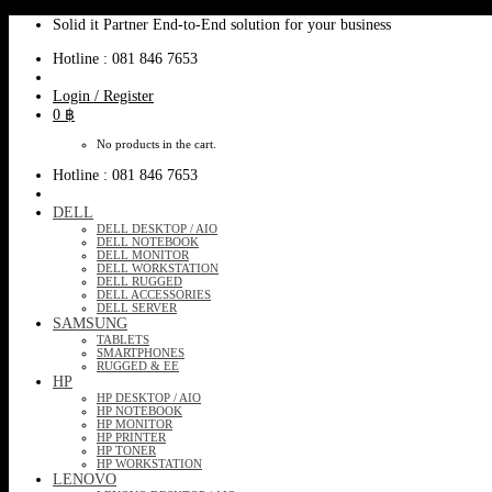
Skip
Solid it Partner End-to-End solution for your business
to
Hotline : 081 846 7653
content
Login / Register
0
฿
No products in the cart.
Hotline : 081 846 7653
DELL
DELL DESKTOP / AIO
DELL NOTEBOOK
DELL MONITOR
DELL WORKSTATION
DELL RUGGED
DELL ACCESSORIES
DELL SERVER
SAMSUNG
TABLETS
SMARTPHONES
RUGGED & EE
HP
HP DESKTOP / AIO
HP NOTEBOOK
HP MONITOR
HP PRINTER
HP TONER
HP WORKSTATION
LENOVO