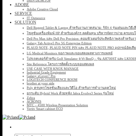
IMIN DESKTOP
ADOBE
Adobe Creative Cloud
SERVICE
IT Outsource
SOLUTION
Dell Rugged Tablet & Laptop สำหรับงานภาคสนาม: รู้จัก 4 รุ่นเด่นและวิธีเ
โซลูชันเครื่องพิมพ์ HP สำหรับองค์กร ลดต้นทุน บริหารจัดการง่าย ครบจบ
Dell Pro Max และ Dell Pro Precision: คอมพิวเตอร์ประสิทธิภาพสูงสำหรับง
Galaxy Tab Active5 Pro 5G Enterprise Edition
PLAUD NOTE, PLAUD NOTE PIN และ PLAUD NOTE PRO อุปกรณ์อัดเสียง 
LG Medical Monitors จอภาพและจอแสดงผลทางการแพทย์
โปรเจคเตอร์สำหรับ Golf Simulator จาก BenQ – รุ่น AH700ST และ LK93
Site Reference โครงการติดตั้งระบบจอแสดงผล
USE CASE WITH KNOX MANAGE
Industrial Grade Equipment
Galaxy xCover7 Pro
LOGITECH CONFERENCE ROOM
brother at your side
Poly ครบทุกโซลูชันเสียงและวิดีโอ สำหรับการทำงานยุคใหม่
ยกระดับ Hybrid Work ด้วยหูฟัง Jabra Evolve3 Series รุ่นใหม่
Zebra
ACRONIS
MTC – 4500 Wireless Presentation Solution
Vertiv Smart cabinet ECO
Search