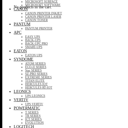
MICROSOFT SURFACE
MICROSOFT SOFTWARE
No products in the cart.
CANON
CANON PRINTER INKJET
CANON PRINTER LASER
CANON TONER
PANTUM
PANTUM PRINTER
APC
EASY UPS
BACK-UPS
BACK-UPC PRO
SMART-UPS
EATON
EATON UPS
SYNDOME
ATOM SERIES
ECO-II SERIES
Star SERIES
SZ-PRO SERIES
EXTREME SERIES
TITAN ELITE
HERCULES IOT
HERCULES RT-IOT
LEONICS
UPS LEONICS
VERTIV
UPS VERTIV
POWERMATIC
T SERIES
TR SERIES
ICT SERIES
EVOLUTION
LOGITECH