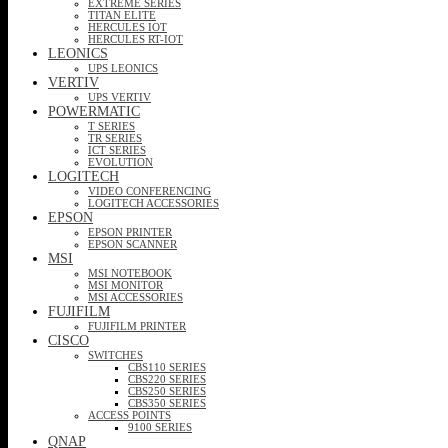
EXTREME SERIES
TITAN ELITE
HERCULES IOT
HERCULES RT-IOT
LEONICS
UPS LEONICS
VERTIV
UPS VERTIV
POWERMATIC
T SERIES
TR SERIES
ICT SERIES
EVOLUTION
LOGITECH
VIDEO CONFERENCING
LOGITECH ACCESSORIES
EPSON
EPSON PRINTER
EPSON SCANNER
MSI
MSI NOTEBOOK
MSI MONITOR
MSI ACCESSORIES
FUJIFILM
FUJIFILM PRINTER
CISCO
SWITCHES
CBS110 SERIES
CBS220 SERIES
CBS250 SERIES
CBS350 SERIES
ACCESS POINTS
9100 SERIES
QNAP