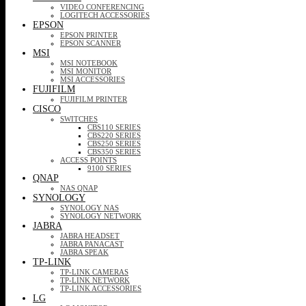
VIDEO CONFERENCING
LOGITECH ACCESSORIES
EPSON
EPSON PRINTER
EPSON SCANNER
MSI
MSI NOTEBOOK
MSI MONITOR
MSI ACCESSORIES
FUJIFILM
FUJIFILM PRINTER
CISCO
SWITCHES
CBS110 SERIES
CBS220 SERIES
CBS250 SERIES
CBS350 SERIES
ACCESS POINTS
9100 SERIES
QNAP
NAS QNAP
SYNOLOGY
SYNOLOGY NAS
SYNOLOGY NETWORK
JABRA
JABRA HEADSET
JABRA PANACAST
JABRA SPEAK
TP-LINK
TP-LINK CAMERAS
TP-LINK NETWORK
TP-LINK ACCESSORIES
LG