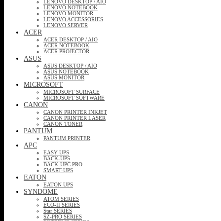
LENOVO DESKTOP / AIO
LENOVO NOTEBOOK
LENOVO MONITOR
LENOVO ACCESSORIES
LENOVO SERVER
ACER
ACER DESKTOP / AIO
ACER NOTEBOOK
ACER PROJECTOR
ASUS
ASUS DESKTOP / AIO
ASUS NOTEBOOK
ASUS MONITOR
MICROSOFT
MICROSOFT SURFACE
MICROSOFT SOFTWARE
CANON
CANON PRINTER INKJET
CANON PRINTER LASER
CANON TONER
PANTUM
PANTUM PRINTER
APC
EASY UPS
BACK-UPS
BACK-UPC PRO
SMART-UPS
EATON
EATON UPS
SYNDOME
ATOM SERIES
ECO-II SERIES
Star SERIES
SZ-PRO SERIES