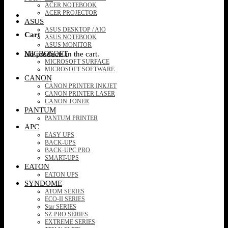
ACER NOTEBOOK
ACER PROJECTOR
ASUS
ASUS DESKTOP / AIO
Cart
ASUS NOTEBOOK
ASUS MONITOR
MICROSOFT
No products in the cart.
MICROSOFT SURFACE
MICROSOFT SOFTWARE
CANON
CANON PRINTER INKJET
CANON PRINTER LASER
CANON TONER
PANTUM
PANTUM PRINTER
APC
EASY UPS
BACK-UPS
BACK-UPC PRO
SMART-UPS
EATON
EATON UPS
SYNDOME
ATOM SERIES
ECO-II SERIES
Star SERIES
SZ-PRO SERIES
EXTREME SERIES