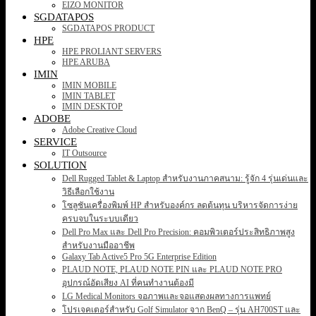
EIZO MONITOR
SGDATAPOS
SGDATAPOS PRODUCT
HPE
HPE PROLIANT SERVERS
HPE ARUBA
IMIN
IMIN MOBILE
IMIN TABLET
IMIN DESKTOP
ADOBE
Adobe Creative Cloud
SERVICE
IT Outsource
SOLUTION
Dell Rugged Tablet & Laptop สำหรับงานภาคสนาม: รู้จัก 4 รุ่นเด่นและ
วิธีเลือกใช้งาน
โซลูชันเครื่องพิมพ์ HP สำหรับองค์กร ลดต้นทุน บริหารจัดการง่าย
ครบจบในระบบเดียว
Dell Pro Max และ Dell Pro Precision: คอมพิวเตอร์ประสิทธิภาพสูง
สำหรับงานมืออาชีพ
Galaxy Tab Active5 Pro 5G Enterprise Edition
PLAUD NOTE, PLAUD NOTE PIN และ PLAUD NOTE PRO
อุปกรณ์อัดเสียง AI ที่คนทำงานต้องมี
LG Medical Monitors จอภาพและจอแสดงผลทางการแพทย์
โปรเจคเตอร์สำหรับ Golf Simulator จาก BenQ – รุ่น AH700ST และ