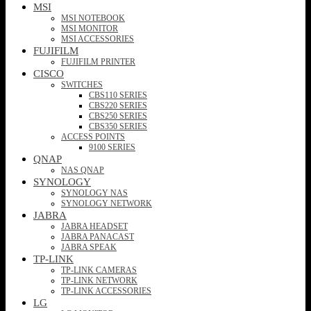
MSI
MSI NOTEBOOK
MSI MONITOR
MSI ACCESSORIES
FUJIFILM
FUJIFILM PRINTER
CISCO
SWITCHES
CBS110 SERIES
CBS220 SERIES
CBS250 SERIES
CBS350 SERIES
ACCESS POINTS
9100 SERIES
QNAP
NAS QNAP
SYNOLOGY
SYNOLOGY NAS
SYNOLOGY NETWORK
JABRA
JABRA HEADSET
JABRA PANACAST
JABRA SPEAK
TP-LINK
TP-LINK CAMERAS
TP-LINK NETWORK
TP-LINK ACCESSORIES
LG