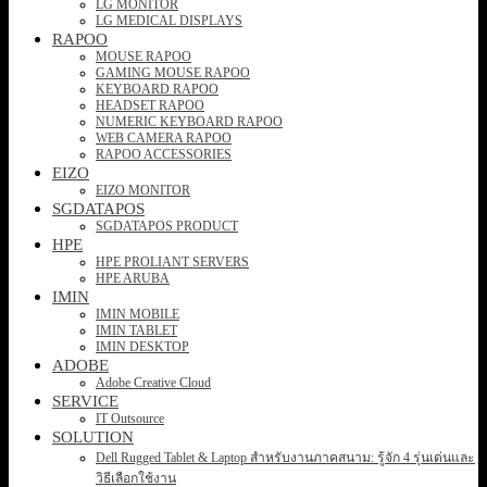
LG MONITOR
LG MEDICAL DISPLAYS
RAPOO
MOUSE RAPOO
GAMING MOUSE RAPOO
KEYBOARD RAPOO
HEADSET RAPOO
NUMERIC KEYBOARD RAPOO
WEB CAMERA RAPOO
RAPOO ACCESSORIES
EIZO
EIZO MONITOR
SGDATAPOS
SGDATAPOS PRODUCT
HPE
HPE PROLIANT SERVERS
HPE ARUBA
IMIN
IMIN MOBILE
IMIN TABLET
IMIN DESKTOP
ADOBE
Adobe Creative Cloud
SERVICE
IT Outsource
SOLUTION
Dell Rugged Tablet & Laptop สำหรับงานภาคสนาม: รู้จัก 4 รุ่นเด่นและ
วิธีเลือกใช้งาน