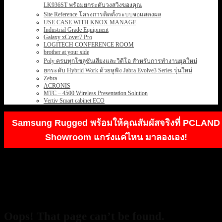
LK936ST พร้อมยกระดับวงสวิงของคุณ
Site Reference โครงการติดตั้งระบบจอแสดงผล
USE CASE WITH KNOX MANAGE
Industrial Grade Equipment
Galaxy xCover7 Pro
LOGITECH CONFERENCE ROOM
brother at your side
Poly ครบทุกโซลูชันเสียงและวิดีโอ สำหรับการทำงานยุคใหม่
ยกระดับ Hybrid Work ด้วยหูฟัง Jabra Evolve3 Series รุ่นใหม่
Zebra
ACRONIS
MTC – 4500 Wireless Presentation Solution
Vertiv Smart cabinet ECO
Samsung Rugged พร้อมให้คุณสัมผัสจริงที่ PCLAND
Showroom แกร่งแค่ไหน มาลองเอง!
404
Oops! That page can’t be found.