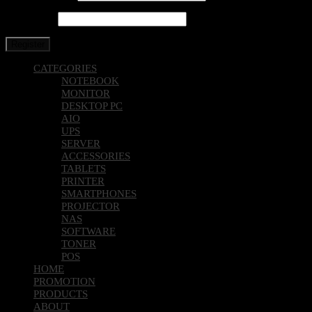
Password
*
Register
CATEGORIES
NOTEBOOK
MONITOR
DESKTOP PC
AIO
UPS
SERVER
ACCESSORIES
TABLETS
PRINTER
SMARTPHONES
PROJECTOR
NAS
SOFTWARE
TONER
POS
HOME
PROMOTION
PRODUCTS
ABOUT