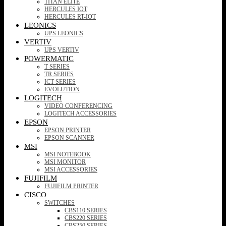
TITAN ELITE
HERCULES IOT
HERCULES RT-IOT
LEONICS
UPS LEONICS
VERTIV
UPS VERTIV
POWERMATIC
T SERIES
TR SERIES
ICT SERIES
EVOLUTION
LOGITECH
VIDEO CONFERENCING
LOGITECH ACCESSORIES
EPSON
EPSON PRINTER
EPSON SCANNER
MSI
MSI NOTEBOOK
MSI MONITOR
MSI ACCESSORIES
FUJIFILM
FUJIFILM PRINTER
CISCO
SWITCHES
CBS110 SERIES
CBS220 SERIES
CBS250 SERIES