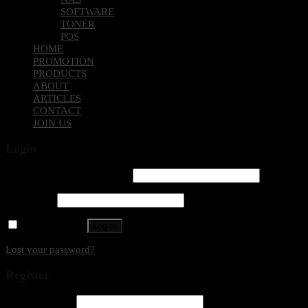
SOFTWARE
TONER
POS
HOME
PROMOTION
PRODUCTS
ABOUT
ARTICLES
CONTACT
JOIN US
Login
Username or email address
*
Password
*
Remember me
Log in
Lost your password?
Register
Email address
*