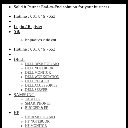
Skip
Solid it Partner End-to-End solution for your business
to
Hotline : 081 846 7653
content
Login / Register
0
฿
No products in the cart.
Hotline : 081 846 7653
DELL
DELL DESKTOP / AIO
DELL NOTEBOOK
DELL MONITOR
DELL WORKSTATION
DELL RUGGED
DELL ACCESSORIES
DELL SERVER
SAMSUNG
TABLETS
SMARTPHONES
RUGGED & EE
HP
HP DESKTOP / AIO
HP NOTEBOOK
HP MONITOR