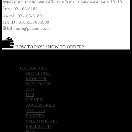
สุขุมวิท แขวงคลองเตยเหนือ เขตวัฒนา กรุงเทพมหานคร 10110
โทร : 02-168-6188
แฟกซ์ : 02-168-6189
Tax ID : 0105537056908
อีเมล์ : info@pcland.co.th
HOW TO PAY? / HOW TO ORDER?
Copyright 2026 © Pcland Technologies All Rights Reserved
CATEGORIES
NOTEBOOK
MONITOR
DESKTOP PC
AIO
UPS
SERVER
ACCESSORIES
TABLETS
PRINTER
SMARTPHONES
PROJECTOR
NAS