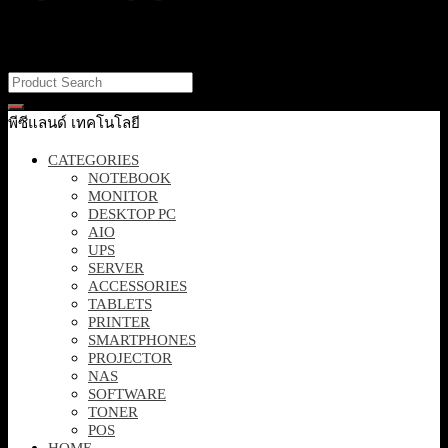
It looks like nothing was found at this location. Maybe try one of the
links below or a search?
พีซีแลนด์ เทคโนโลยี
CATEGORIES
NOTEBOOK
MONITOR
DESKTOP PC
AIO
UPS
SERVER
ACCESSORIES
TABLETS
PRINTER
SMARTPHONES
PROJECTOR
NAS
SOFTWARE
TONER
POS
HOME