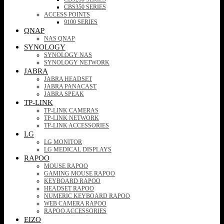
CBS350 SERIES
ACCESS POINTS
9100 SERIES
QNAP
NAS QNAP
SYNOLOGY
SYNOLOGY NAS
SYNOLOGY NETWORK
JABRA
JABRA HEADSET
JABRA PANACAST
JABRA SPEAK
TP-LINK
TP-LINK CAMERAS
TP-LINK NETWORK
TP-LINK ACCESSORIES
LG
LG MONITOR
LG MEDICAL DISPLAYS
RAPOO
MOUSE RAPOO
GAMING MOUSE RAPOO
KEYBOARD RAPOO
HEADSET RAPOO
NUMERIC KEYBOARD RAPOO
WEB CAMERA RAPOO
RAPOO ACCESSORIES
EIZO