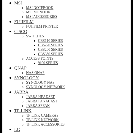
MSI
MSI NOTEBOOK
MSI MONITOR
MSI ACCESSORIES
FUJIFILM
FUJIFILM PRINTER
CISCO
SWITCHES
CBS110 SERIES
CBS220 SERIES
CBS250 SERIES
CBS350 SERIES
ACCESS POINTS
9100 SERIES
QNAP
NAS QNAP
SYNOLOGY
SYNOLOGY NAS
SYNOLOGY NETWORK
JABRA
JABRA HEADSET
JABRA PANACAST
JABRA SPEAK
TP-LINK
TP-LINK CAMERAS
TP-LINK NETWORK
TP-LINK ACCESSORIES
LG