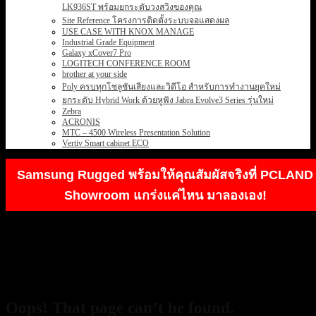
LK936ST พร้อมยกระดับวงสวิงของคุณ
Site Reference โครงการติดตั้งระบบจอแสดงผล
USE CASE WITH KNOX MANAGE
Industrial Grade Equipment
Galaxy xCover7 Pro
LOGITECH CONFERENCE ROOM
brother at your side
Poly ครบทุกโซลูชันเสียงและวิดีโอ สำหรับการทำงานยุคใหม่
ยกระดับ Hybrid Work ด้วยหูฟัง Jabra Evolve3 Series รุ่นใหม่
Zebra
ACRONIS
MTC – 4500 Wireless Presentation Solution
Vertiv Smart cabinet ECO
Samsung Rugged พร้อมให้คุณสัมผัสจริงที่ PCLAND
Showroom แกร่งแค่ไหน มาลองเอง!
404
Oops! That page can’t be found.