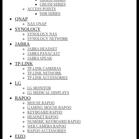
CBS350 SERIES
ACCESS POINTS
9100 SERIES
QNAP
NAS QNAP
SYNOLOGY
SYNOLOGY NAS
SYNOLOGY NETWORK
JABRA
JABRA HEADSET
JABRA PANACAST
JABRA SPEAK
TP-LINK
TP-LINK CAMERAS
TP-LINK NETWORK
TP-LINK ACCESSORIES
LG
LG MONITOR
LG MEDICAL DISPLAYS
RAPOO
MOUSE RAPOO
GAMING MOUSE RAPOO
KEYBOARD RAPOO
HEADSET RAPOO
NUMERIC KEYBOARD RAPOO
WEB CAMERA RAPOO
RAPOO ACCESSORIES
EIZO