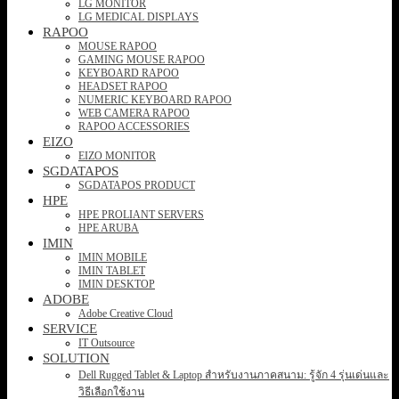
LG MONITOR
LG MEDICAL DISPLAYS
RAPOO
MOUSE RAPOO
GAMING MOUSE RAPOO
KEYBOARD RAPOO
HEADSET RAPOO
NUMERIC KEYBOARD RAPOO
WEB CAMERA RAPOO
RAPOO ACCESSORIES
EIZO
EIZO MONITOR
SGDATAPOS
SGDATAPOS PRODUCT
HPE
HPE PROLIANT SERVERS
HPE ARUBA
IMIN
IMIN MOBILE
IMIN TABLET
IMIN DESKTOP
ADOBE
Adobe Creative Cloud
SERVICE
IT Outsource
SOLUTION
Dell Rugged Tablet & Laptop สำหรับงานภาคสนาม: รู้จัก 4 รุ่นเด่นและ
วิธีเลือกใช้งาน