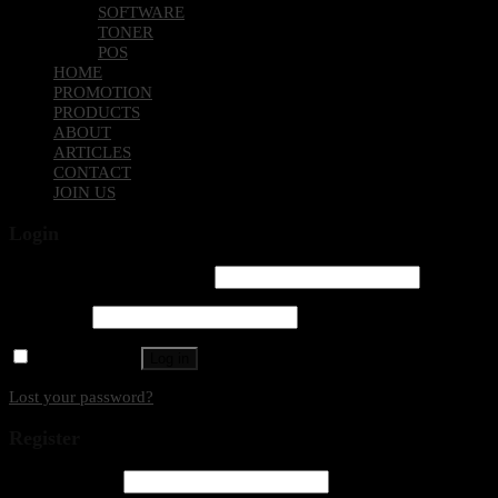
SOFTWARE
TONER
POS
HOME
PROMOTION
PRODUCTS
ABOUT
ARTICLES
CONTACT
JOIN US
Login
Username or email address
*
Password
*
Remember me
Log in
Lost your password?
Register
Email address
*