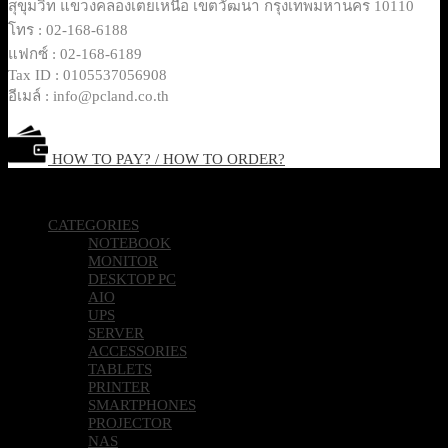
สุขุมวิท แขวงคลองเตยเหนือ เขตวัฒนา กรุงเทพมหานคร 10110
โทร : 02-168-6188
แฟกซ์ : 02-168-6189
Tax ID : 0105537056908
อีเมล์ : info@pcland.co.th
HOW TO PAY? / HOW TO ORDER?
Copyright 2026 © Pcland Technologies All Rights Reserved
CATEGORIES
NOTEBOOK
MONITOR
DESKTOP PC
AIO
UPS
SERVER
ACCESSORIES
TABLETS
PRINTER
SMARTPHONES
PROJECTOR
NAS