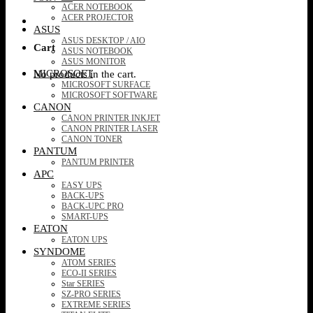
ACER NOTEBOOK
ACER PROJECTOR
ASUS
ASUS DESKTOP / AIO
Cart
ASUS NOTEBOOK
ASUS MONITOR
MICROSOFT
No products in the cart.
MICROSOFT SURFACE
MICROSOFT SOFTWARE
CANON
CANON PRINTER INKJET
CANON PRINTER LASER
CANON TONER
PANTUM
PANTUM PRINTER
APC
EASY UPS
BACK-UPS
BACK-UPC PRO
SMART-UPS
EATON
EATON UPS
SYNDOME
ATOM SERIES
ECO-II SERIES
Star SERIES
SZ-PRO SERIES
EXTREME SERIES