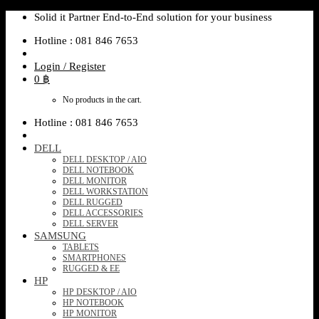
Skip
Solid it Partner End-to-End solution for your business
to
Hotline : 081 846 7653
content
Login / Register
0
฿
No products in the cart.
Hotline : 081 846 7653
DELL
DELL DESKTOP / AIO
DELL NOTEBOOK
DELL MONITOR
DELL WORKSTATION
DELL RUGGED
DELL ACCESSORIES
DELL SERVER
SAMSUNG
TABLETS
SMARTPHONES
RUGGED & EE
HP
HP DESKTOP / AIO
HP NOTEBOOK
HP MONITOR