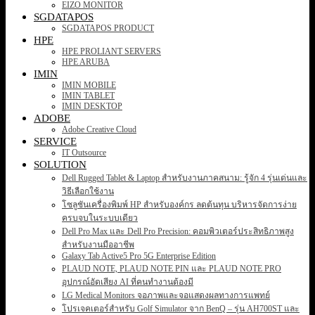
EIZO MONITOR
SGDATAPOS
SGDATAPOS PRODUCT
HPE
HPE PROLIANT SERVERS
HPE ARUBA
IMIN
IMIN MOBILE
IMIN TABLET
IMIN DESKTOP
ADOBE
Adobe Creative Cloud
SERVICE
IT Outsource
SOLUTION
Dell Rugged Tablet & Laptop สำหรับงานภาคสนาม: รู้จัก 4 รุ่นเด่นและ
วิธีเลือกใช้งาน
โซลูชันเครื่องพิมพ์ HP สำหรับองค์กร ลดต้นทุน บริหารจัดการง่าย
ครบจบในระบบเดียว
Dell Pro Max และ Dell Pro Precision: คอมพิวเตอร์ประสิทธิภาพสูง
สำหรับงานมืออาชีพ
Galaxy Tab Active5 Pro 5G Enterprise Edition
PLAUD NOTE, PLAUD NOTE PIN และ PLAUD NOTE PRO
อุปกรณ์อัดเสียง AI ที่คนทำงานต้องมี
LG Medical Monitors จอภาพและจอแสดงผลทางการแพทย์
โปรเจคเตอร์สำหรับ Golf Simulator จาก BenQ – รุ่น AH700ST และ