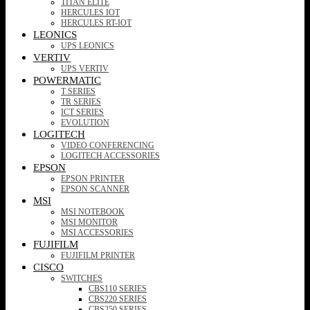
TITAN ELITE
HERCULES IOT
HERCULES RT-IOT
LEONICS
UPS LEONICS
VERTIV
UPS VERTIV
POWERMATIC
T SERIES
TR SERIES
ICT SERIES
EVOLUTION
LOGITECH
VIDEO CONFERENCING
LOGITECH ACCESSORIES
EPSON
EPSON PRINTER
EPSON SCANNER
MSI
MSI NOTEBOOK
MSI MONITOR
MSI ACCESSORIES
FUJIFILM
FUJIFILM PRINTER
CISCO
SWITCHES
CBS110 SERIES
CBS220 SERIES
CBS250 SERIES