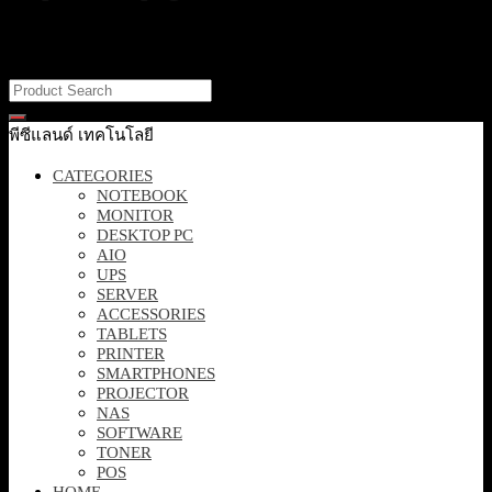
It looks like nothing was found at this location. Maybe try one of the
links below or a search?
พีซีแลนด์ เทคโนโลยี
CATEGORIES
NOTEBOOK
MONITOR
DESKTOP PC
AIO
UPS
SERVER
ACCESSORIES
TABLETS
PRINTER
SMARTPHONES
PROJECTOR
NAS
SOFTWARE
TONER
POS
HOME