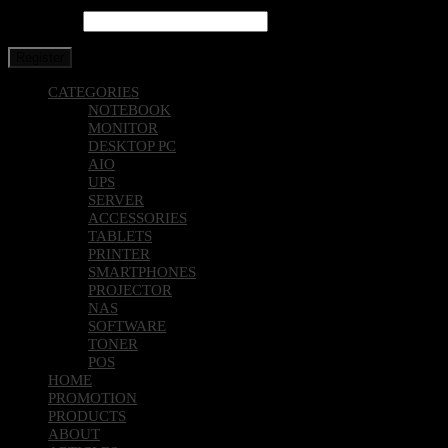
Password
*
Register
CATEGORIES
NOTEBOOK
MONITOR
DESKTOP PC
AIO
UPS
SERVER
ACCESSORIES
TABLETS
PRINTER
SMARTPHONES
PROJECTOR
NAS
SOFTWARE
TONER
POS
HOME
PROMOTION
PRODUCTS
ABOUT