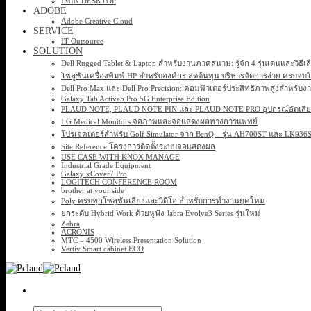
IMIN DESKTOP
ADOBE
Adobe Creative Cloud
SERVICE
IT Outsource
SOLUTION
Dell Rugged Tablet & Laptop สำหรับงานภาคสนาม: รู้จัก 4 รุ่นเด่นและวิธีเ
โซลูชันเครื่องพิมพ์ HP สำหรับองค์กร ลดต้นทุน บริหารจัดการง่าย ครบจบ
Dell Pro Max และ Dell Pro Precision: คอมพิวเตอร์ประสิทธิภาพสูงสำหรับง
Galaxy Tab Active5 Pro 5G Enterprise Edition
PLAUD NOTE, PLAUD NOTE PIN และ PLAUD NOTE PRO อุปกรณ์อัดเสียง 
LG Medical Monitors จอภาพและจอแสดงผลทางการแพทย์
โปรเจคเตอร์สำหรับ Golf Simulator จาก BenQ – รุ่น AH700ST และ LK93
Site Reference โครงการติดตั้งระบบจอแสดงผล
USE CASE WITH KNOX MANAGE
Industrial Grade Equipment
Galaxy xCover7 Pro
LOGITECH CONFERENCE ROOM
brother at your side
Poly ครบทุกโซลูชันเสียงและวิดีโอ สำหรับการทำงานยุคใหม่
ยกระดับ Hybrid Work ด้วยหูฟัง Jabra Evolve3 Series รุ่นใหม่
Zebra
ACRONIS
MTC – 4500 Wireless Presentation Solution
Vertiv Smart cabinet ECO
Search