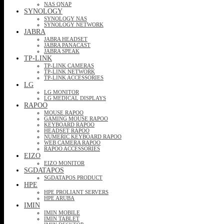
NAS QNAP
SYNOLOGY
SYNOLOGY NAS
SYNOLOGY NETWORK
JABRA
JABRA HEADSET
JABRA PANACAST
JABRA SPEAK
TP-LINK
TP-LINK CAMERAS
TP-LINK NETWORK
TP-LINK ACCESSORIES
LG
LG MONITOR
LG MEDICAL DISPLAYS
RAPOO
MOUSE RAPOO
GAMING MOUSE RAPOO
KEYBOARD RAPOO
HEADSET RAPOO
NUMERIC KEYBOARD RAPOO
WEB CAMERA RAPOO
RAPOO ACCESSORIES
EIZO
EIZO MONITOR
SGDATAPOS
SGDATAPOS PRODUCT
HPE
HPE PROLIANT SERVERS
HPE ARUBA
IMIN
IMIN MOBILE
IMIN TABLET