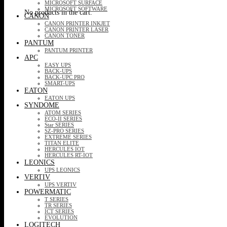
MICROSOFT SURFACE
MICROSOFT SOFTWARE
No products in the cart.
CANON
CANON PRINTER INKJET
CANON PRINTER LASER
CANON TONER
PANTUM
PANTUM PRINTER
APC
EASY UPS
BACK-UPS
BACK-UPC PRO
SMART-UPS
EATON
EATON UPS
SYNDOME
ATOM SERIES
ECO-II SERIES
Star SERIES
SZ-PRO SERIES
EXTREME SERIES
TITAN ELITE
HERCULES IOT
HERCULES RT-IOT
LEONICS
UPS LEONICS
VERTIV
UPS VERTIV
POWERMATIC
T SERIES
TR SERIES
ICT SERIES
EVOLUTION
LOGITECH