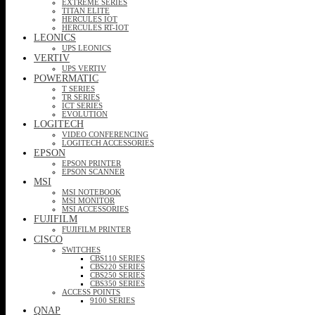
EXTREME SERIES
TITAN ELITE
HERCULES IOT
HERCULES RT-IOT
LEONICS
UPS LEONICS
VERTIV
UPS VERTIV
POWERMATIC
T SERIES
TR SERIES
ICT SERIES
EVOLUTION
LOGITECH
VIDEO CONFERENCING
LOGITECH ACCESSORIES
EPSON
EPSON PRINTER
EPSON SCANNER
MSI
MSI NOTEBOOK
MSI MONITOR
MSI ACCESSORIES
FUJIFILM
FUJIFILM PRINTER
CISCO
SWITCHES
CBS110 SERIES
CBS220 SERIES
CBS250 SERIES
CBS350 SERIES
ACCESS POINTS
9100 SERIES
QNAP