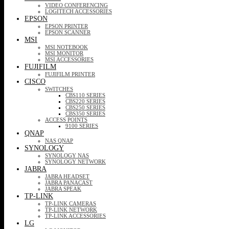
VIDEO CONFERENCING
LOGITECH ACCESSORIES
EPSON
EPSON PRINTER
EPSON SCANNER
MSI
MSI NOTEBOOK
MSI MONITOR
MSI ACCESSORIES
FUJIFILM
FUJIFILM PRINTER
CISCO
SWITCHES
CBS110 SERIES
CBS220 SERIES
CBS250 SERIES
CBS350 SERIES
ACCESS POINTS
9100 SERIES
QNAP
NAS QNAP
SYNOLOGY
SYNOLOGY NAS
SYNOLOGY NETWORK
JABRA
JABRA HEADSET
JABRA PANACAST
JABRA SPEAK
TP-LINK
TP-LINK CAMERAS
TP-LINK NETWORK
TP-LINK ACCESSORIES
LG