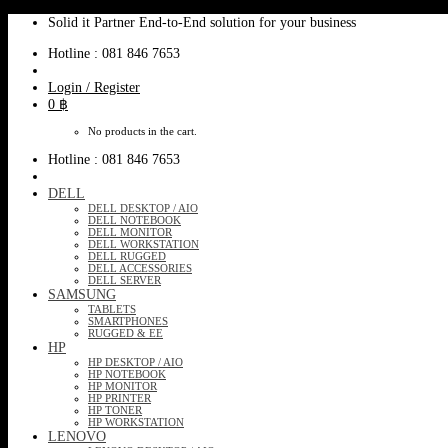
Skip
Solid it Partner End-to-End solution for your business
to
Hotline : 081 846 7653
content
Login / Register
0
฿
No products in the cart.
Hotline : 081 846 7653
DELL
DELL DESKTOP / AIO
DELL NOTEBOOK
DELL MONITOR
DELL WORKSTATION
DELL RUGGED
DELL ACCESSORIES
DELL SERVER
SAMSUNG
TABLETS
SMARTPHONES
RUGGED & EE
HP
HP DESKTOP / AIO
HP NOTEBOOK
HP MONITOR
HP PRINTER
HP TONER
HP WORKSTATION
LENOVO