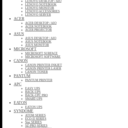
LENOVO DESKTOP / AIO
LENOVO NOTEBOOK
LENOVO MONITOR
LENOVO ACCESSORIES
LENOVO SERVER
ACER
ACER DESKTOP / AIO
ACER NOTEBOOK
ACER PROJECTOR
ASUS
ASUS DESKTOP / AIO
ASUS NOTEBOOK
ASUS MONITOR
MICROSOFT
MICROSOFT SURFACE
MICROSOFT SOFTWARE
CANON
CANON PRINTER INKJET
CANON PRINTER LASER
CANON TONER
PANTUM
PANTUM PRINTER
APC
EASY UPS
BACK-UPS
BACK-UPC PRO
SMART-UPS
EATON
EATON UPS
SYNDOME
ATOM SERIES
ECO-II SERIES
Star SERIES
SZ-PRO SERIES