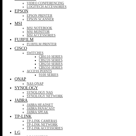
VIDEO CONFERENCING
LOGITECH ACCESSORIES
EPSON
EPSON PRINTER
EPSON SCANNER
MSI
MSI NOTEBOOK
MSI MONITOR
MSI ACCESSORIES
FUJIFILM
FUJIFILM PRINTER
CISCO
SWITCHES
CBS110 SERIES
CBS220 SERIES
CBS250 SERIES
CBS350 SERIES
ACCESS POINTS
9100 SERIES
QNAP
NAS QNAP
SYNOLOGY
SYNOLOGY NAS
SYNOLOGY NETWORK
JABRA
JABRA HEADSET
JABRA PANACAST
JABRA SPEAK
TP-LINK
TP-LINK CAMERAS
TP-LINK NETWORK
TP-LINK ACCESSORIES
LG