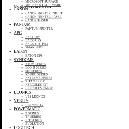
MICROSOFT SURFACE
MICROSOFT SOFTWARE
No products in the cart.
CANON
CANON PRINTER INKJET
CANON PRINTER LASER
CANON TONER
PANTUM
PANTUM PRINTER
APC
EASY UPS
BACK-UPS
BACK-UPC PRO
SMART-UPS
EATON
EATON UPS
SYNDOME
ATOM SERIES
ECO-II SERIES
Star SERIES
SZ-PRO SERIES
EXTREME SERIES
TITAN ELITE
HERCULES IOT
HERCULES RT-IOT
LEONICS
UPS LEONICS
VERTIV
UPS VERTIV
POWERMATIC
T SERIES
TR SERIES
ICT SERIES
EVOLUTION
LOGITECH