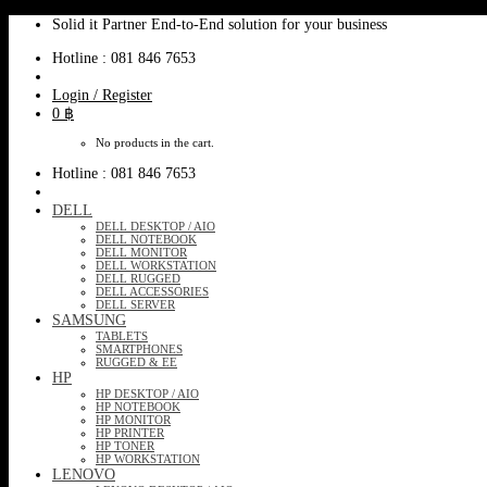
Skip
Solid it Partner End-to-End solution for your business
to
Hotline : 081 846 7653
content
Login / Register
0
฿
No products in the cart.
Hotline : 081 846 7653
DELL
DELL DESKTOP / AIO
DELL NOTEBOOK
DELL MONITOR
DELL WORKSTATION
DELL RUGGED
DELL ACCESSORIES
DELL SERVER
SAMSUNG
TABLETS
SMARTPHONES
RUGGED & EE
HP
HP DESKTOP / AIO
HP NOTEBOOK
HP MONITOR
HP PRINTER
HP TONER
HP WORKSTATION
LENOVO