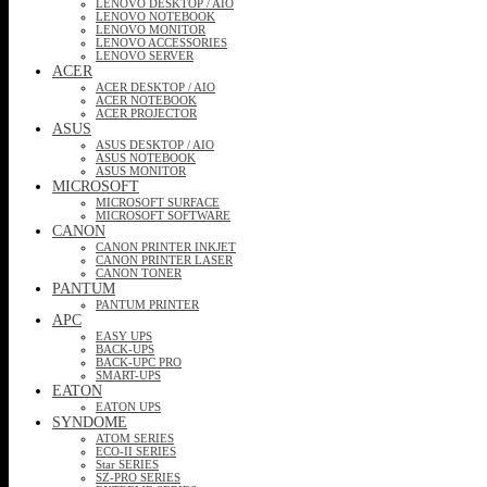
LENOVO DESKTOP / AIO
LENOVO NOTEBOOK
LENOVO MONITOR
LENOVO ACCESSORIES
LENOVO SERVER
ACER
ACER DESKTOP / AIO
ACER NOTEBOOK
ACER PROJECTOR
ASUS
ASUS DESKTOP / AIO
ASUS NOTEBOOK
ASUS MONITOR
MICROSOFT
MICROSOFT SURFACE
MICROSOFT SOFTWARE
CANON
CANON PRINTER INKJET
CANON PRINTER LASER
CANON TONER
PANTUM
PANTUM PRINTER
APC
EASY UPS
BACK-UPS
BACK-UPC PRO
SMART-UPS
EATON
EATON UPS
SYNDOME
ATOM SERIES
ECO-II SERIES
Star SERIES
SZ-PRO SERIES