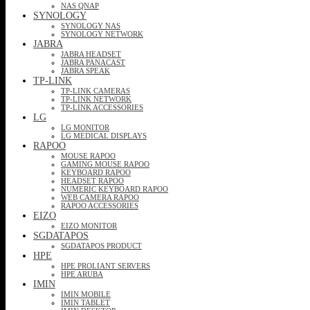
NAS QNAP
SYNOLOGY
SYNOLOGY NAS
SYNOLOGY NETWORK
JABRA
JABRA HEADSET
JABRA PANACAST
JABRA SPEAK
TP-LINK
TP-LINK CAMERAS
TP-LINK NETWORK
TP-LINK ACCESSORIES
LG
LG MONITOR
LG MEDICAL DISPLAYS
RAPOO
MOUSE RAPOO
GAMING MOUSE RAPOO
KEYBOARD RAPOO
HEADSET RAPOO
NUMERIC KEYBOARD RAPOO
WEB CAMERA RAPOO
RAPOO ACCESSORIES
EIZO
EIZO MONITOR
SGDATAPOS
SGDATAPOS PRODUCT
HPE
HPE PROLIANT SERVERS
HPE ARUBA
IMIN
IMIN MOBILE
IMIN TABLET