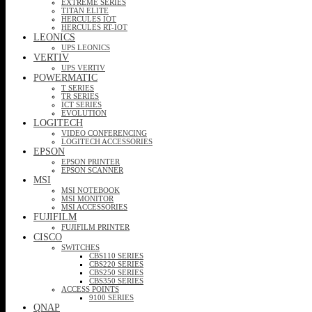
EXTREME SERIES
TITAN ELITE
HERCULES IOT
HERCULES RT-IOT
LEONICS
UPS LEONICS
VERTIV
UPS VERTIV
POWERMATIC
T SERIES
TR SERIES
ICT SERIES
EVOLUTION
LOGITECH
VIDEO CONFERENCING
LOGITECH ACCESSORIES
EPSON
EPSON PRINTER
EPSON SCANNER
MSI
MSI NOTEBOOK
MSI MONITOR
MSI ACCESSORIES
FUJIFILM
FUJIFILM PRINTER
CISCO
SWITCHES
CBS110 SERIES
CBS220 SERIES
CBS250 SERIES
CBS350 SERIES
ACCESS POINTS
9100 SERIES
QNAP