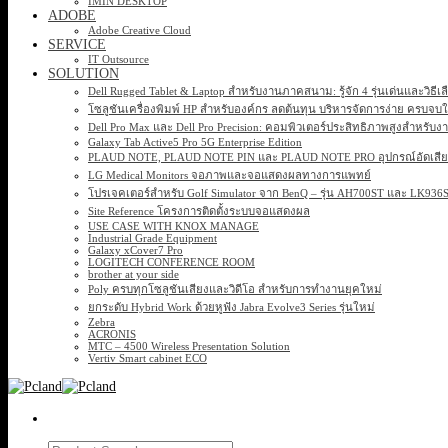
IMIN DESKTOP
ADOBE
Adobe Creative Cloud
SERVICE
IT Outsource
SOLUTION
Dell Rugged Tablet & Laptop สำหรับงานภาคสนาม: รู้จัก 4 รุ่นเด่นและวิธีเ
โซลูชันเครื่องพิมพ์ HP สำหรับองค์กร ลดต้นทุน บริหารจัดการง่าย ครบจบ
Dell Pro Max และ Dell Pro Precision: คอมพิวเตอร์ประสิทธิภาพสูงสำหรับง
Galaxy Tab Active5 Pro 5G Enterprise Edition
PLAUD NOTE, PLAUD NOTE PIN และ PLAUD NOTE PRO อุปกรณ์อัดเสียง 
LG Medical Monitors จอภาพและจอแสดงผลทางการแพทย์
โปรเจคเตอร์สำหรับ Golf Simulator จาก BenQ – รุ่น AH700ST และ LK93
Site Reference โครงการติดตั้งระบบจอแสดงผล
USE CASE WITH KNOX MANAGE
Industrial Grade Equipment
Galaxy xCover7 Pro
LOGITECH CONFERENCE ROOM
brother at your side
Poly ครบทุกโซลูชันเสียงและวิดีโอ สำหรับการทำงานยุคใหม่
ยกระดับ Hybrid Work ด้วยหูฟัง Jabra Evolve3 Series รุ่นใหม่
Zebra
ACRONIS
MTC – 4500 Wireless Presentation Solution
Vertiv Smart cabinet ECO
Search