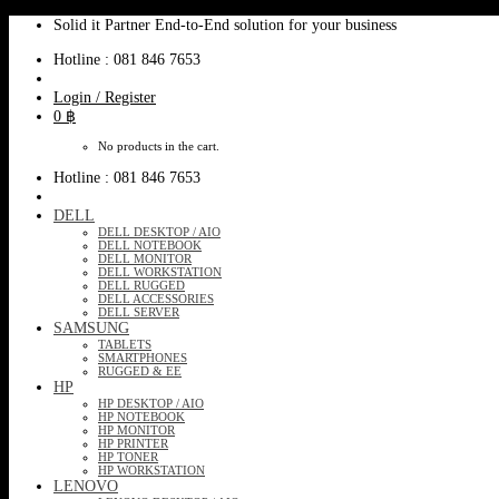
Skip
Solid it Partner End-to-End solution for your business
to
Hotline : 081 846 7653
content
Login / Register
0
฿
No products in the cart.
Hotline : 081 846 7653
DELL
DELL DESKTOP / AIO
DELL NOTEBOOK
DELL MONITOR
DELL WORKSTATION
DELL RUGGED
DELL ACCESSORIES
DELL SERVER
SAMSUNG
TABLETS
SMARTPHONES
RUGGED & EE
HP
HP DESKTOP / AIO
HP NOTEBOOK
HP MONITOR
HP PRINTER
HP TONER
HP WORKSTATION
LENOVO