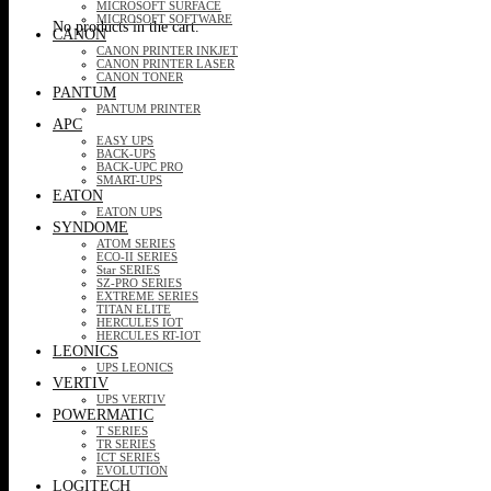
MICROSOFT SURFACE
MICROSOFT SOFTWARE
No products in the cart.
CANON
CANON PRINTER INKJET
CANON PRINTER LASER
CANON TONER
PANTUM
PANTUM PRINTER
APC
EASY UPS
BACK-UPS
BACK-UPC PRO
SMART-UPS
EATON
EATON UPS
SYNDOME
ATOM SERIES
ECO-II SERIES
Star SERIES
SZ-PRO SERIES
EXTREME SERIES
TITAN ELITE
HERCULES IOT
HERCULES RT-IOT
LEONICS
UPS LEONICS
VERTIV
UPS VERTIV
POWERMATIC
T SERIES
TR SERIES
ICT SERIES
EVOLUTION
LOGITECH