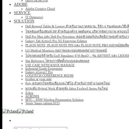
IMIN DESKTOP
ADOBE
Adobe Creative Cloud
SERVICE
IT Outsource
SOLUTION
Dell Rugged Tablet & Laptop สำหรับงานภาคสนาม: รู้จัก 4 รุ่นเด่นและวิธีเ
โซลูชันเครื่องพิมพ์ HP สำหรับองค์กร ลดต้นทุน บริหารจัดการง่าย ครบจบ
Dell Pro Max และ Dell Pro Precision: คอมพิวเตอร์ประสิทธิภาพสูงสำหรับง
Galaxy Tab Active5 Pro 5G Enterprise Edition
PLAUD NOTE, PLAUD NOTE PIN และ PLAUD NOTE PRO อุปกรณ์อัดเสียง 
LG Medical Monitors จอภาพและจอแสดงผลทางการแพทย์
โปรเจคเตอร์สำหรับ Golf Simulator จาก BenQ – รุ่น AH700ST และ LK93
Site Reference โครงการติดตั้งระบบจอแสดงผล
USE CASE WITH KNOX MANAGE
Industrial Grade Equipment
Galaxy xCover7 Pro
LOGITECH CONFERENCE ROOM
brother at your side
Poly ครบทุกโซลูชันเสียงและวิดีโอ สำหรับการทำงานยุคใหม่
ยกระดับ Hybrid Work ด้วยหูฟัง Jabra Evolve3 Series รุ่นใหม่
Zebra
ACRONIS
MTC – 4500 Wireless Presentation Solution
Vertiv Smart cabinet ECO
Search