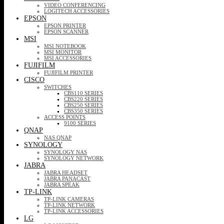
VIDEO CONFERENCING
LOGITECH ACCESSORIES
EPSON
EPSON PRINTER
EPSON SCANNER
MSI
MSI NOTEBOOK
MSI MONITOR
MSI ACCESSORIES
FUJIFILM
FUJIFILM PRINTER
CISCO
SWITCHES
CBS110 SERIES
CBS220 SERIES
CBS250 SERIES
CBS350 SERIES
ACCESS POINTS
9100 SERIES
QNAP
NAS QNAP
SYNOLOGY
SYNOLOGY NAS
SYNOLOGY NETWORK
JABRA
JABRA HEADSET
JABRA PANACAST
JABRA SPEAK
TP-LINK
TP-LINK CAMERAS
TP-LINK NETWORK
TP-LINK ACCESSORIES
LG