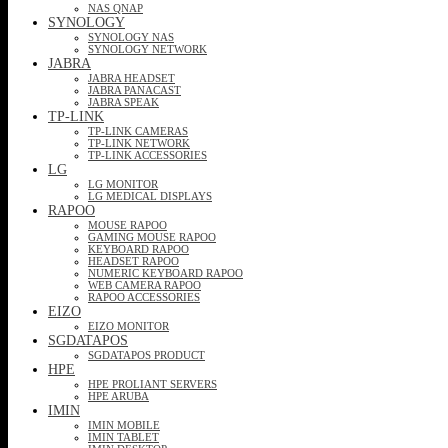
NAS QNAP
SYNOLOGY
SYNOLOGY NAS
SYNOLOGY NETWORK
JABRA
JABRA HEADSET
JABRA PANACAST
JABRA SPEAK
TP-LINK
TP-LINK CAMERAS
TP-LINK NETWORK
TP-LINK ACCESSORIES
LG
LG MONITOR
LG MEDICAL DISPLAYS
RAPOO
MOUSE RAPOO
GAMING MOUSE RAPOO
KEYBOARD RAPOO
HEADSET RAPOO
NUMERIC KEYBOARD RAPOO
WEB CAMERA RAPOO
RAPOO ACCESSORIES
EIZO
EIZO MONITOR
SGDATAPOS
SGDATAPOS PRODUCT
HPE
HPE PROLIANT SERVERS
HPE ARUBA
IMIN
IMIN MOBILE
IMIN TABLET