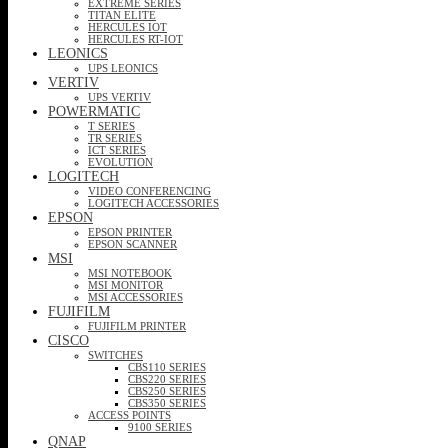
EXTREME SERIES
TITAN ELITE
HERCULES IOT
HERCULES RT-IOT
LEONICS
UPS LEONICS
VERTIV
UPS VERTIV
POWERMATIC
T SERIES
TR SERIES
ICT SERIES
EVOLUTION
LOGITECH
VIDEO CONFERENCING
LOGITECH ACCESSORIES
EPSON
EPSON PRINTER
EPSON SCANNER
MSI
MSI NOTEBOOK
MSI MONITOR
MSI ACCESSORIES
FUJIFILM
FUJIFILM PRINTER
CISCO
SWITCHES
CBS110 SERIES
CBS220 SERIES
CBS250 SERIES
CBS350 SERIES
ACCESS POINTS
9100 SERIES
QNAP