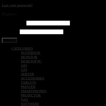
Lost your password?
Register
Email address
*
Password
*
Register
CATEGORIES
NOTEBOOK
MONITOR
DESKTOP PC
AIO
UPS
SERVER
ACCESSORIES
TABLETS
PRINTER
SMARTPHONES
PROJECTOR
NAS
SOFTWARE