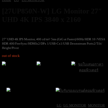
[27UP850N-W] LG Monitor 27″
UHD 4K IPS 3840 x 2160
10,400
฿
Excl. VAT 7%
27″ UHD 4K IPS Monitor, 400 cd/m²/ 5ms (GtG at Faster)/60Hz/HDR 10 /VESA
HDR 400/FreeSync/HDMIx2/DPx 1/USB-Cx1/USB Downstream Portx2/Tilt/
Height/Pivot
out of stock
ส่งฟรีกรุงเทพและ
ส่งด่วน Sameday
ขอใบเสนอราคา
ปริมณฑล
ภายใน 24 ชั่วโมง
Brand Certifications
ราคาถูกที่สุด
SKU:
L1-27UP850N-W
Categories:
LG
,
LG MONITOR
,
MONITOR