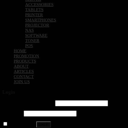
ACCESSORIES
TABLETS
PRINTER
SMARTPHONES
PROJECTOR
NAS
SOFTWARE
TONER
POS
HOME
PROMOTION
PRODUCTS
ABOUT
ARTICLES
CONTACT
JOIN US
Login
Username or email address
*
Password
*
Remember me
Log in