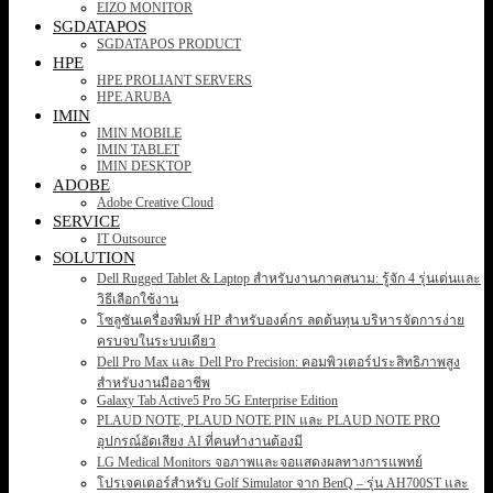
EIZO MONITOR
SGDATAPOS
SGDATAPOS PRODUCT
HPE
HPE PROLIANT SERVERS
HPE ARUBA
IMIN
IMIN MOBILE
IMIN TABLET
IMIN DESKTOP
ADOBE
Adobe Creative Cloud
SERVICE
IT Outsource
SOLUTION
Dell Rugged Tablet & Laptop สำหรับงานภาคสนาม: รู้จัก 4 รุ่นเด่นและ
วิธีเลือกใช้งาน
โซลูชันเครื่องพิมพ์ HP สำหรับองค์กร ลดต้นทุน บริหารจัดการง่าย
ครบจบในระบบเดียว
Dell Pro Max และ Dell Pro Precision: คอมพิวเตอร์ประสิทธิภาพสูง
สำหรับงานมืออาชีพ
Galaxy Tab Active5 Pro 5G Enterprise Edition
PLAUD NOTE, PLAUD NOTE PIN และ PLAUD NOTE PRO
อุปกรณ์อัดเสียง AI ที่คนทำงานต้องมี
LG Medical Monitors จอภาพและจอแสดงผลทางการแพทย์
โปรเจคเตอร์สำหรับ Golf Simulator จาก BenQ – รุ่น AH700ST และ