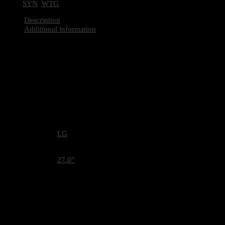
Tags:
SYN
,
WTG
Description
Additional information
Resolution
3840 x 2160
Panel Type
IPS
Aspect Ratio
16:9
Color Gamut (Typ.)
DCI-P3 95% (CIE1976)
Refresh Rate (Max.) [Hz]
60
Response Time
5ms (GtG at Faster)
Display Position Adjustments
Tilt/Height/Pivot
BRAND
LG
SCREEN SIZE
27.0"