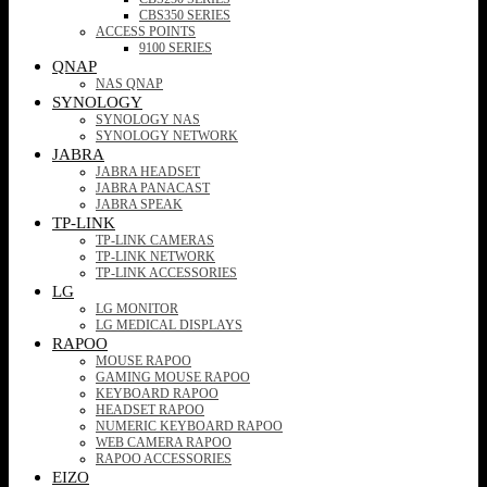
CBS350 SERIES
ACCESS POINTS
9100 SERIES
QNAP
NAS QNAP
SYNOLOGY
SYNOLOGY NAS
SYNOLOGY NETWORK
JABRA
JABRA HEADSET
JABRA PANACAST
JABRA SPEAK
TP-LINK
TP-LINK CAMERAS
TP-LINK NETWORK
TP-LINK ACCESSORIES
LG
LG MONITOR
LG MEDICAL DISPLAYS
RAPOO
MOUSE RAPOO
GAMING MOUSE RAPOO
KEYBOARD RAPOO
HEADSET RAPOO
NUMERIC KEYBOARD RAPOO
WEB CAMERA RAPOO
RAPOO ACCESSORIES
EIZO