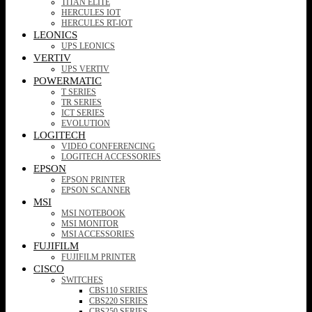
TITAN ELITE
HERCULES IOT
HERCULES RT-IOT
LEONICS
UPS LEONICS
VERTIV
UPS VERTIV
POWERMATIC
T SERIES
TR SERIES
ICT SERIES
EVOLUTION
LOGITECH
VIDEO CONFERENCING
LOGITECH ACCESSORIES
EPSON
EPSON PRINTER
EPSON SCANNER
MSI
MSI NOTEBOOK
MSI MONITOR
MSI ACCESSORIES
FUJIFILM
FUJIFILM PRINTER
CISCO
SWITCHES
CBS110 SERIES
CBS220 SERIES
CBS250 SERIES