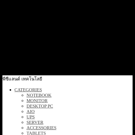
Smart Monitor พร้อม webOS และ webcam FHD
23,000
฿
Excl. VAT 7%
Add to cart
Quick View
[34U650A-B] LG Monitor 34″ LG UltraWide™ 21:9 IPS
Display, HDR 10, 100Hz, 5ms (GtG), USB-Type C, Black
13,000
฿
Excl. VAT 7%
Add to cart
พีซีแลนด์ เทคโนโลยี
CATEGORIES
NOTEBOOK
MONITOR
DESKTOP PC
AIO
UPS
SERVER
ACCESSORIES
TABLETS