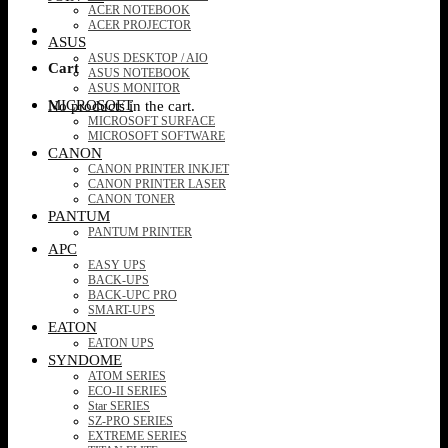
ACER NOTEBOOK
ACER PROJECTOR
ASUS
ASUS DESKTOP / AIO
Cart
ASUS NOTEBOOK
ASUS MONITOR
MICROSOFT
No products in the cart.
MICROSOFT SURFACE
MICROSOFT SOFTWARE
CANON
CANON PRINTER INKJET
CANON PRINTER LASER
CANON TONER
PANTUM
PANTUM PRINTER
APC
EASY UPS
BACK-UPS
BACK-UPC PRO
SMART-UPS
EATON
EATON UPS
SYNDOME
ATOM SERIES
ECO-II SERIES
Star SERIES
SZ-PRO SERIES
EXTREME SERIES