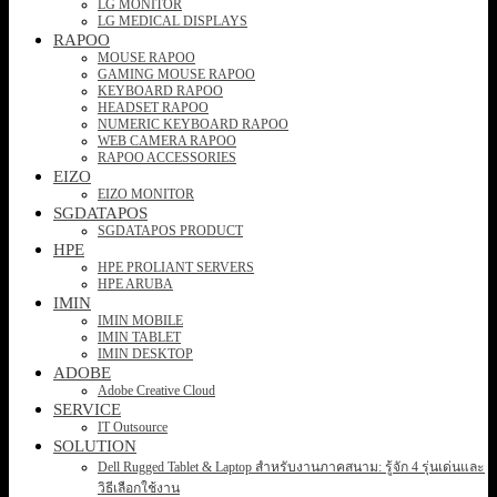
LG MONITOR
LG MEDICAL DISPLAYS
RAPOO
MOUSE RAPOO
GAMING MOUSE RAPOO
KEYBOARD RAPOO
HEADSET RAPOO
NUMERIC KEYBOARD RAPOO
WEB CAMERA RAPOO
RAPOO ACCESSORIES
EIZO
EIZO MONITOR
SGDATAPOS
SGDATAPOS PRODUCT
HPE
HPE PROLIANT SERVERS
HPE ARUBA
IMIN
IMIN MOBILE
IMIN TABLET
IMIN DESKTOP
ADOBE
Adobe Creative Cloud
SERVICE
IT Outsource
SOLUTION
Dell Rugged Tablet & Laptop สำหรับงานภาคสนาม: รู้จัก 4 รุ่นเด่นและ
วิธีเลือกใช้งาน