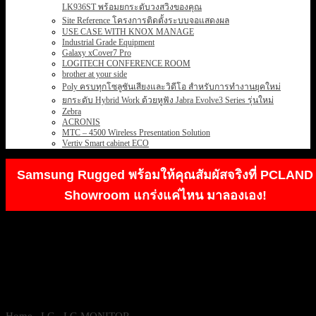
LK936ST พร้อมยกระดับวงสวิงของคุณ
Site Reference โครงการติดตั้งระบบจอแสดงผล
USE CASE WITH KNOX MANAGE
Industrial Grade Equipment
Galaxy xCover7 Pro
LOGITECH CONFERENCE ROOM
brother at your side
Poly ครบทุกโซลูชันเสียงและวิดีโอ สำหรับการทำงานยุคใหม่
ยกระดับ Hybrid Work ด้วยหูฟัง Jabra Evolve3 Series รุ่นใหม่
Zebra
ACRONIS
MTC – 4500 Wireless Presentation Solution
Vertiv Smart cabinet ECO
Samsung Rugged พร้อมให้คุณสัมผัสจริงที่ PCLAND
Showroom แกร่งแค่ไหน มาลองเอง!
Home
/
LG
/
LG MONITOR