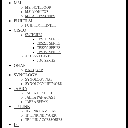
MSI
MSI NOTEBOOK
MSI MONITOR
MSI ACCESSORIES
FUJIFILM
FUJIFILM PRINTER
CISCO
SWITCHES
CBS110 SERIES
CBS220 SERIES
CBS250 SERIES
CBS350 SERIES
ACCESS POINTS
9100 SERIES
QNAP
NAS QNAP
SYNOLOGY
SYNOLOGY NAS
SYNOLOGY NETWORK
JABRA
JABRA HEADSET
JABRA PANACAST
JABRA SPEAK
TP-LINK
TP-LINK CAMERAS
TP-LINK NETWORK
TP-LINK ACCESSORIES
LG