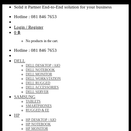
Skip
Solid it Partner End-to-End solution for your business
to
Hotline : 081 846 7653
content
Login / Register
0
฿
No products in the cart.
Hotline : 081 846 7653
DELL
DELL DESKTOP / AIO
DELL NOTEBOOK
DELL MONITOR
DELL WORKSTATION
DELL RUGGED
DELL ACCESSORIES
DELL SERVER
SAMSUNG
TABLETS
SMARTPHONES
RUGGED & EE
HP
HP DESKTOP / AIO
HP NOTEBOOK
HP MONITOR