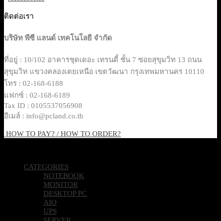
ติดต่อเรา
บริษัท พีซี แลนด์ เทคโนโลยี จำกัด
ที่อยู่ : 10/102 อาคารชุดเดอะ เทรนดี้ ชั้น 7 ซอยสุขุมวิท 13 ถนน
สุขุมวิท แขวงคลองเตยเหนือ เขตวัฒนา กรุงเทพมหานคร 10110
โทร : 02-168-6188
แฟกซ์ : 02-168-6189
Tax ID : 0105537056908
อีเมล์ : info@pcland.co.th
HOW TO PAY? / HOW TO ORDER?
Copyright 2026 © Pcland Technologies All Rights Reserved
CATEGORIES
NOTEBOOK
MONITOR
DESKTOP PC
AIO
UPS
SERVER