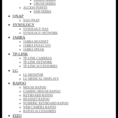
CBS350 SERIES
ACCESS POINTS
9100 SERIES
QNAP
NAS QNAP
SYNOLOGY
SYNOLOGY NAS
SYNOLOGY NETWORK
JABRA
JABRA HEADSET
JABRA PANACAST
JABRA SPEAK
TP-LINK
TP-LINK CAMERAS
TP-LINK NETWORK
TP-LINK ACCESSORIES
LG
LG MONITOR
LG MEDICAL DISPLAYS
RAPOO
MOUSE RAPOO
GAMING MOUSE RAPOO
KEYBOARD RAPOO
HEADSET RAPOO
NUMERIC KEYBOARD RAPOO
WEB CAMERA RAPOO
RAPOO ACCESSORIES
EIZO