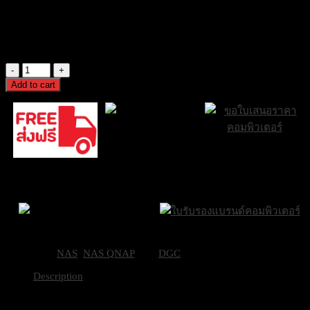
[TS-233] NAS QNAP 2 bay ARM 4C 2.0GHz ; 2 x SATA 6Gb/s
3.5″/2.5″; 2GB RAM on-b
7,400
฿
Excl. VAT 7%
[TS-
233]
Add to cart
NAS
QNAP
2
bay
ARM
ส่งด่วน Sameday
ขอใบเสนอราคา
4C
ภายใน 24 ชั่วโมง
2.0GHz
ส่งฟรีกรุงเทพและ
;
ปริมณฑล
2
x
SATA
Brand Certifications
6Gb/s
ราคาถูกที่สุด
3.5"/2.5";
Categories:
NAS
,
NAS QNAP
Tag:
DGC
2GB
RAM
Description
on-
b
TS-233
quantity