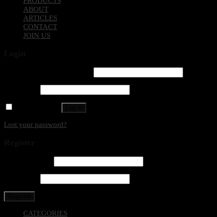
PRODUCTS
ABOUT
ARTICLES
CONTACT
JOIN US
Login
Username or email address
*
Password
*
Remember me
Log in
Lost your password?
Register
Email address
*
Password
*
Register
CATEGORIES