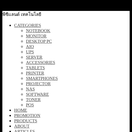
70,000
฿
Excl. VAT 7%
Add to cart
พีซีแลนด์ เทคโนโลยี
CATEGORIES
NOTEBOOK
MONITOR
DESKTOP PC
AIO
UPS
SERVER
ACCESSORIES
TABLETS
PRINTER
SMARTPHONES
PROJECTOR
NAS
SOFTWARE
TONER
POS
HOME
PROMOTION
PRODUCTS
ABOUT
ARTICLES