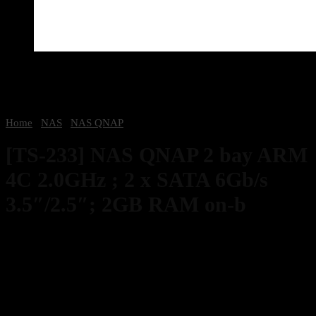
Home
/
NAS
/
NAS QNAP
[TS-233] NAS QNAP 2 bay ARM
4C 2.0GHz ; 2 x SATA 6Gb/s
3.5″/2.5″; 2GB RAM on-b
7,400
฿
Excl. VAT 7%
58 in stock