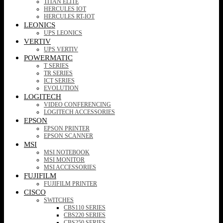
TITAN ELITE
HERCULES IOT
HERCULES RT-IOT
LEONICS
UPS LEONICS
VERTIV
UPS VERTIV
POWERMATIC
T SERIES
TR SERIES
ICT SERIES
EVOLUTION
LOGITECH
VIDEO CONFERENCING
LOGITECH ACCESSORIES
EPSON
EPSON PRINTER
EPSON SCANNER
MSI
MSI NOTEBOOK
MSI MONITOR
MSI ACCESSORIES
FUJIFILM
FUJIFILM PRINTER
CISCO
SWITCHES
CBS110 SERIES
CBS220 SERIES
CBS250 SERIES