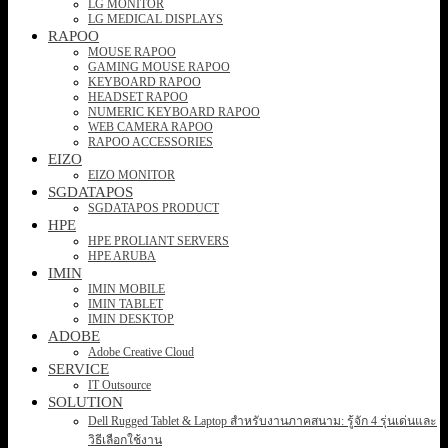
LG MONITOR
LG MEDICAL DISPLAYS
RAPOO
MOUSE RAPOO
GAMING MOUSE RAPOO
KEYBOARD RAPOO
HEADSET RAPOO
NUMERIC KEYBOARD RAPOO
WEB CAMERA RAPOO
RAPOO ACCESSORIES
EIZO
EIZO MONITOR
SGDATAPOS
SGDATAPOS PRODUCT
HPE
HPE PROLIANT SERVERS
HPE ARUBA
IMIN
IMIN MOBILE
IMIN TABLET
IMIN DESKTOP
ADOBE
Adobe Creative Cloud
SERVICE
IT Outsource
SOLUTION
Dell Rugged Tablet & Laptop สำหรับงานภาคสนาม: รู้จัก 4 รุ่นเด่นและ
วิธีเลือกใช้งาน