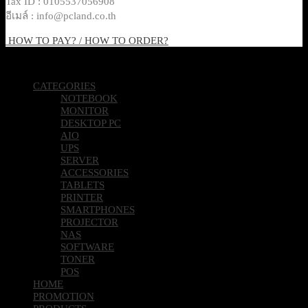
Tax ID : 0105537056908
อีเมล์ : info@pcland.co.th
HOW TO PAY? / HOW TO ORDER?
Copyright 2026 © Pcland Technologies All Rights Reserved
CATEGORIES
NOTEBOOK
MONITOR
DESKTOP PC
AIO
UPS
SERVER
ACCESSORIES
TABLETS
PRINTER
SMARTPHONES
PROJECTOR
NAS
SOFTWARE
TONER
POS
HOME
PROMOTION