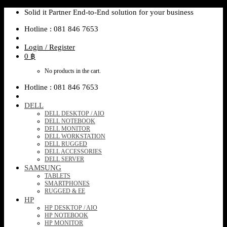
Skip
Solid it Partner End-to-End solution for your business
to
Hotline : 081 846 7653
content
Login / Register
0
฿
No products in the cart.
Hotline : 081 846 7653
DELL
DELL DESKTOP / AIO
DELL NOTEBOOK
DELL MONITOR
DELL WORKSTATION
DELL RUGGED
DELL ACCESSORIES
DELL SERVER
SAMSUNG
TABLETS
SMARTPHONES
RUGGED & EE
HP
HP DESKTOP / AIO
HP NOTEBOOK
HP MONITOR