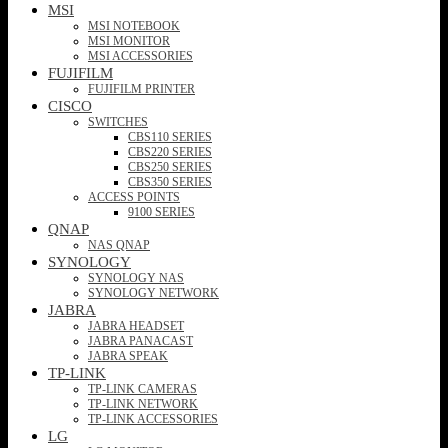
MSI
MSI NOTEBOOK
MSI MONITOR
MSI ACCESSORIES
FUJIFILM
FUJIFILM PRINTER
CISCO
SWITCHES
CBS110 SERIES
CBS220 SERIES
CBS250 SERIES
CBS350 SERIES
ACCESS POINTS
9100 SERIES
QNAP
NAS QNAP
SYNOLOGY
SYNOLOGY NAS
SYNOLOGY NETWORK
JABRA
JABRA HEADSET
JABRA PANACAST
JABRA SPEAK
TP-LINK
TP-LINK CAMERAS
TP-LINK NETWORK
TP-LINK ACCESSORIES
LG