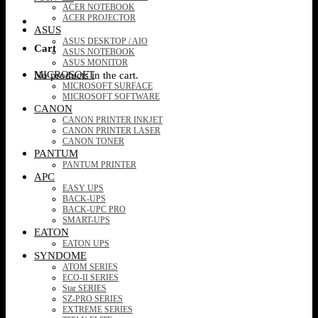
ACER NOTEBOOK
ACER PROJECTOR
ASUS
ASUS DESKTOP / AIO
Cart
ASUS NOTEBOOK
ASUS MONITOR
MICROSOFT
No products in the cart.
MICROSOFT SURFACE
MICROSOFT SOFTWARE
CANON
CANON PRINTER INKJET
CANON PRINTER LASER
CANON TONER
PANTUM
PANTUM PRINTER
APC
EASY UPS
BACK-UPS
BACK-UPC PRO
SMART-UPS
EATON
EATON UPS
SYNDOME
ATOM SERIES
ECO-II SERIES
Star SERIES
SZ-PRO SERIES
EXTREME SERIES