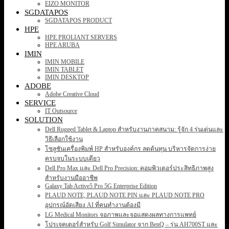
EIZO MONITOR
SGDATAPOS
SGDATAPOS PRODUCT
HPE
HPE PROLIANT SERVERS
HPE ARUBA
IMIN
IMIN MOBILE
IMIN TABLET
IMIN DESKTOP
ADOBE
Adobe Creative Cloud
SERVICE
IT Outsource
SOLUTION
Dell Rugged Tablet & Laptop สำหรับงานภาคสนาม: รู้จัก 4 รุ่นเด่นและ
วิธีเลือกใช้งาน
โซลูชันเครื่องพิมพ์ HP สำหรับองค์กร ลดต้นทุน บริหารจัดการง่าย
ครบจบในระบบเดียว
Dell Pro Max และ Dell Pro Precision: คอมพิวเตอร์ประสิทธิภาพสูง
สำหรับงานมืออาชีพ
Galaxy Tab Active5 Pro 5G Enterprise Edition
PLAUD NOTE, PLAUD NOTE PIN และ PLAUD NOTE PRO
อุปกรณ์อัดเสียง AI ที่คนทำงานต้องมี
LG Medical Monitors จอภาพและจอแสดงผลทางการแพทย์
โปรเจคเตอร์สำหรับ Golf Simulator จาก BenQ – รุ่น AH700ST และ