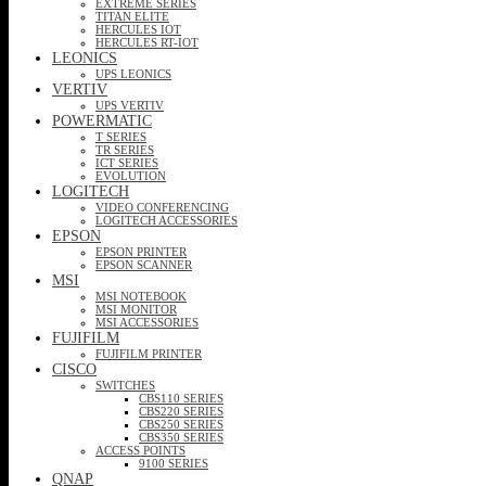
EXTREME SERIES
TITAN ELITE
HERCULES IOT
HERCULES RT-IOT
LEONICS
UPS LEONICS
VERTIV
UPS VERTIV
POWERMATIC
T SERIES
TR SERIES
ICT SERIES
EVOLUTION
LOGITECH
VIDEO CONFERENCING
LOGITECH ACCESSORIES
EPSON
EPSON PRINTER
EPSON SCANNER
MSI
MSI NOTEBOOK
MSI MONITOR
MSI ACCESSORIES
FUJIFILM
FUJIFILM PRINTER
CISCO
SWITCHES
CBS110 SERIES
CBS220 SERIES
CBS250 SERIES
CBS350 SERIES
ACCESS POINTS
9100 SERIES
QNAP