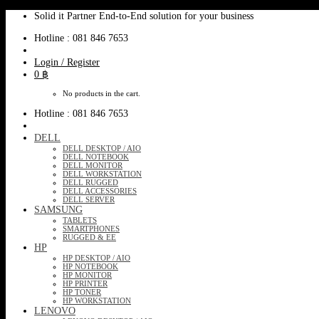
Skip
Solid it Partner End-to-End solution for your business
to
Hotline : 081 846 7653
content
Login / Register
0
฿
No products in the cart.
Hotline : 081 846 7653
DELL
DELL DESKTOP / AIO
DELL NOTEBOOK
DELL MONITOR
DELL WORKSTATION
DELL RUGGED
DELL ACCESSORIES
DELL SERVER
SAMSUNG
TABLETS
SMARTPHONES
RUGGED & EE
HP
HP DESKTOP / AIO
HP NOTEBOOK
HP MONITOR
HP PRINTER
HP TONER
HP WORKSTATION
LENOVO