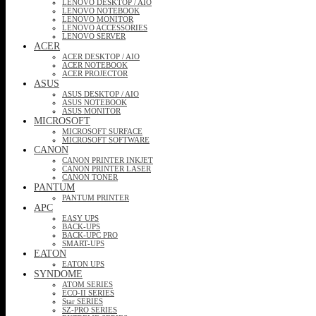
LENOVO DESKTOP / AIO
LENOVO NOTEBOOK
LENOVO MONITOR
LENOVO ACCESSORIES
LENOVO SERVER
ACER
ACER DESKTOP / AIO
ACER NOTEBOOK
ACER PROJECTOR
ASUS
ASUS DESKTOP / AIO
ASUS NOTEBOOK
ASUS MONITOR
MICROSOFT
MICROSOFT SURFACE
MICROSOFT SOFTWARE
CANON
CANON PRINTER INKJET
CANON PRINTER LASER
CANON TONER
PANTUM
PANTUM PRINTER
APC
EASY UPS
BACK-UPS
BACK-UPC PRO
SMART-UPS
EATON
EATON UPS
SYNDOME
ATOM SERIES
ECO-II SERIES
Star SERIES
SZ-PRO SERIES