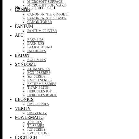
MICROSOFT SURFACE
MICROSOFT SOFTWARE
No products in the cart.
CANON
CANON PRINTER INKJET
CANON PRINTER LASER
CANON TONER
PANTUM
PANTUM PRINTER
APC
EASY UPS
BACK-UPS
BACK-UPC PRO
SMART-UPS
EATON
EATON UPS
SYNDOME
ATOM SERIES
ECO-II SERIES
Star SERIES
SZ-PRO SERIES
EXTREME SERIES
TITAN ELITE
HERCULES IOT
HERCULES RT-IOT
LEONICS
UPS LEONICS
VERTIV
UPS VERTIV
POWERMATIC
T SERIES
TR SERIES
ICT SERIES
EVOLUTION
LOGITECH