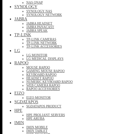
NAS QNAP
SYNOLOGY
SYNOLOGY NAS
SYNOLOGY NETWORK
JABRA
JABRA HEADSET
JABRA PANACAST
JABRA SPEAK
TP-LINK
TP-LINK CAMERAS
TP-LINK NETWORK
TP-LINK ACCESSORIES
LG
LG MONITOR
LG MEDICAL DISPLAYS
RAPOO
MOUSE RAPOO
GAMING MOUSE RAPOO
KEYBOARD RAPOO
HEADSET RAPOO
NUMERIC KEYBOARD RAPOO
WEB CAMERA RAPOO
RAPOO ACCESSORIES
EIZO
EIZO MONITOR
SGDATAPOS
SGDATAPOS PRODUCT
HPE
HPE PROLIANT SERVERS
HPE ARUBA
IMIN
IMIN MOBILE
IMIN TABLET