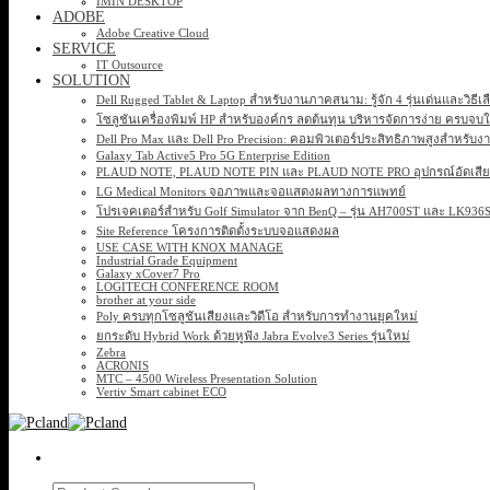
IMIN DESKTOP
ADOBE
Adobe Creative Cloud
SERVICE
IT Outsource
SOLUTION
Dell Rugged Tablet & Laptop สำหรับงานภาคสนาม: รู้จัก 4 รุ่นเด่นและวิธีเ
โซลูชันเครื่องพิมพ์ HP สำหรับองค์กร ลดต้นทุน บริหารจัดการง่าย ครบจบ
Dell Pro Max และ Dell Pro Precision: คอมพิวเตอร์ประสิทธิภาพสูงสำหรับง
Galaxy Tab Active5 Pro 5G Enterprise Edition
PLAUD NOTE, PLAUD NOTE PIN และ PLAUD NOTE PRO อุปกรณ์อัดเสียง 
LG Medical Monitors จอภาพและจอแสดงผลทางการแพทย์
โปรเจคเตอร์สำหรับ Golf Simulator จาก BenQ – รุ่น AH700ST และ LK93
Site Reference โครงการติดตั้งระบบจอแสดงผล
USE CASE WITH KNOX MANAGE
Industrial Grade Equipment
Galaxy xCover7 Pro
LOGITECH CONFERENCE ROOM
brother at your side
Poly ครบทุกโซลูชันเสียงและวิดีโอ สำหรับการทำงานยุคใหม่
ยกระดับ Hybrid Work ด้วยหูฟัง Jabra Evolve3 Series รุ่นใหม่
Zebra
ACRONIS
MTC – 4500 Wireless Presentation Solution
Vertiv Smart cabinet ECO
Search