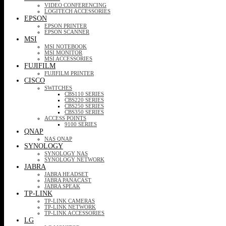
VIDEO CONFERENCING
LOGITECH ACCESSORIES
EPSON
EPSON PRINTER
EPSON SCANNER
MSI
MSI NOTEBOOK
MSI MONITOR
MSI ACCESSORIES
FUJIFILM
FUJIFILM PRINTER
CISCO
SWITCHES
CBS110 SERIES
CBS220 SERIES
CBS250 SERIES
CBS350 SERIES
ACCESS POINTS
9100 SERIES
QNAP
NAS QNAP
SYNOLOGY
SYNOLOGY NAS
SYNOLOGY NETWORK
JABRA
JABRA HEADSET
JABRA PANACAST
JABRA SPEAK
TP-LINK
TP-LINK CAMERAS
TP-LINK NETWORK
TP-LINK ACCESSORIES
LG